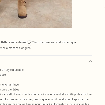
 flatteur sur le devant
Tissu mousseline floral romantique
rienne à manches longues
r un style ajustable
teuse
uche romantique
ssures préférées
 sans effort avec son design froncé sur le devant et son élégante encolure
nt lorsque vous marchez, tandis que le motif floral vibrant apporte une
tez-la avec des bottes hautes pour un look automnal chic, ou associez-la à