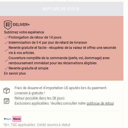
RUPTURE DE STOCK
Sublimez votre expérience
Prolongation de retour de 14 jours
Indemnisation de 5 € par jour de retard de livraison
Revente gratuite et facile - récupérez de la valeur et offrez une seconde
vie à vos articles.
Couverture complète de la commande (perte, vol, dommage) avec
remboursement immédiat pour les réclamations éligibles
Revente gratuite et simple
En savoir plus
Frais de douane et d’importation UE ajoutés lors du paiement.
Livraison à gratuite !
Retour possible dans les 28 jours
Exclusions applicables.
Veuillez consulter notre
politique de retour
18+, T&C applicables. Crédit soumis à statut