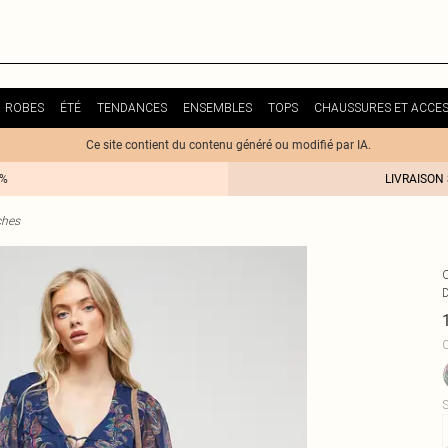
ROBES
ÉTÉ
TENDANCES
ENSEMBLES
TOPS
CHAUSSURES ET ACCES
Ce site contient du contenu généré ou modifié par IA.
0%
LIVRAISON
ches
C
S