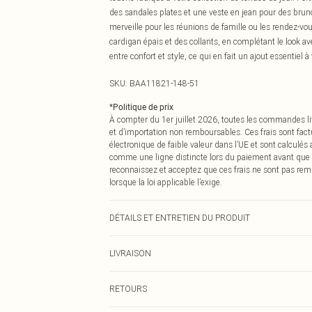
des sandales plates et une veste en jean pour des bru
merveille pour les réunions de famille ou les rendez-vo
cardigan épais et des collants, en complétant le look ave
entre confort et style, ce qui en fait un ajout essentiel 
SKU:
BAA11821-148-51
*
Politique de prix
À compter du 1er juillet 2026, toutes les commandes li
et d’importation non remboursables. Ces frais sont fact
électronique de faible valeur dans l’UE et sont calculés
comme une ligne distincte lors du paiement avant que
reconnaissez et acceptez que ces frais ne sont pas rem
lorsque la loi applicable l’exige.
DÉTAILS ET ENTRETIEN DU PRODUIT
100% Polyester. - Lavable en machine. - Le mannequin 
LIVRAISON
Livraison standard France
RETOURS
Jusqu'à 7 jours ouvrables