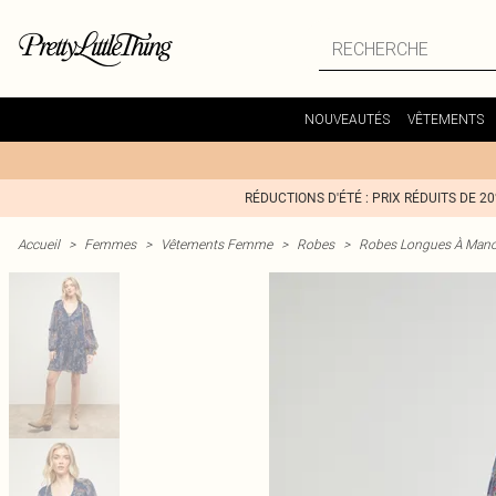
NOUVEAUTÉS
VÊTEMENTS
RÉDUCTIONS D'ÉTÉ : PRIX RÉDUITS DE 2
Accueil
>
Femmes
>
Vêtements Femme
>
Robes
>
Robes Longues À Man