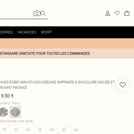
SOIRES
VACANCES
SPORT
 STANDARD GRATUITE POUR TOUTES LES COMMANDES
OASIS
ROBE MINI EN MOUSSELINE IMPRIMÉE À ENCOLURE NOUÉE ET
DEVANT FRONCÉ
19,50 €
ouleur
:
Navy
électionner une taille
:
18
34
36
38
40
42
44