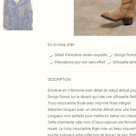
En un coup d’œil
Détail d'encolure nouée coquette
Design froncé
Polyvalence jour-soir sans effort
Silhouette aé
DESCRIPTION
Encolure en V féminine avec détail de nœud délicat pou
Design froncé sur le devant qui crée une silhouette flat
Tissu mousseline fluide avec imprimé floral intégral
Manches longues avec un volume délicat pour une to
Longueur mini parfaite pour mettre en valeur vos chau
Cette charmante robe mini d'Oasis capture une féminité
nouée. Le tissu mousseline léger crée un beau mouveme
touche ludique à votre collection de tenues de jour. Por