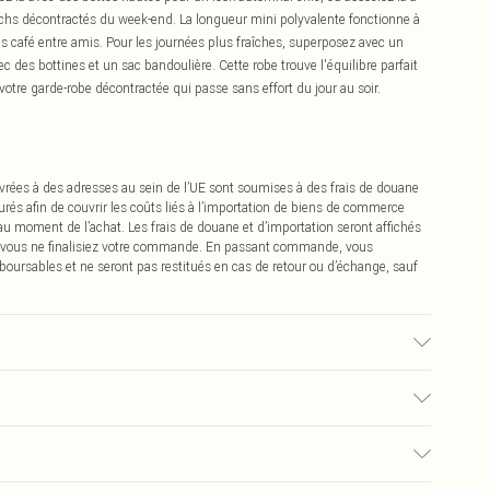
nchs décontractés du week-end. La longueur mini polyvalente fonctionne à
us café entre amis. Pour les journées plus fraîches, superposez avec un
c des bottines et un sac bandoulière. Cette robe trouve l'équilibre parfait
à votre garde-robe décontractée qui passe sans effort du jour au soir.
vrées à des adresses au sein de l’UE sont soumises à des frais de douane
urés afin de couvrir les coûts liés à l’importation de biens de commerce
 au moment de l’achat. Les frais de douane et d’importation seront affichés
 vous ne finalisiez votre commande. En passant commande, vous
boursables et ne seront pas restitués en cas de retour ou d’échange, sauf
porte une taille 10, mesure environ 1m70 - 1m75.
0