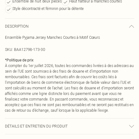
Ensemble de nuit deux pièces
Haut flatteur à manches courtes
Style décontracté et féminin pour la détente
DESCRIPTION
Ensemble Pyjama Jersey Manches Courtes à Motif Cœurs
SKU:
BAA12798-173-30
*
Politique de prix
À compter du 1er juillet 2026, toutes les commandes livrées à des adresses au
sein de l’UE sont soumises à des frais de douane et d’importation non
remboursables. Ces frais sont facturés afin de couvrir les coûts liés à
l’importation de biens de commerce électronique de faible valeur dans l’UE et
sont calculés au moment de l’achat. Les frais de douane et d’importation seront
affichés comme une ligne distincte lors du paiement avant que vous ne
finalisiez votre commande. En passant commande, vous reconnaissez et
acceptez que ces frais ne sont pas remboursables et ne seront pas restitués en
cas de retour ou d’échange, sauf lorsque la loi applicable l’exige.
DÉTAILS ET ENTRETIEN DU PRODUIT
95% Polyester. 5% Elastane. Machine washable. Model wears size 10.