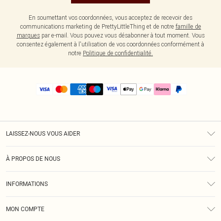
En soumettant vos coordonnées, vous acceptez de recevoir des
communications marketing de PrettyLittleThing et de notre
famille de
marques
par e-mail. Vous pouvez vous désabonner à tout moment. Vous
consentez également à l'utilisation de vos coordonnées conformément à
notre
Politique de confidentialité.
LAISSEZ-NOUS VOUS AIDER
Assistance
À PROPOS DE NOUS
Retours
À Notre Sujet
Guide Des Tailles
INFORMATIONS
PLT Réduction pour les étudiants
Livraison
Conditions Générales
Diversité
Royalty
MON COMPTE
Politique De Confidentialité
Klarna