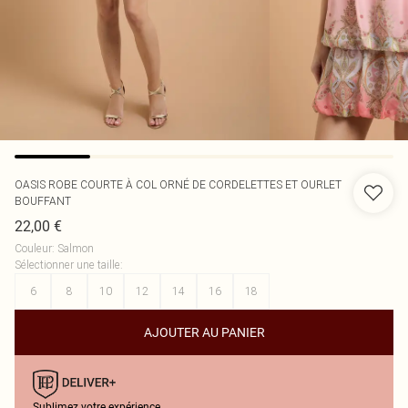
OASIS
ROBE COURTE À COL ORNÉ DE CORDELETTES ET OURLET
BOUFFANT
22,00 €
Couleur
:
Salmon
Sélectionner une taille
:
6
8
10
12
14
16
18
AJOUTER AU PANIER
Sublimez votre expérience