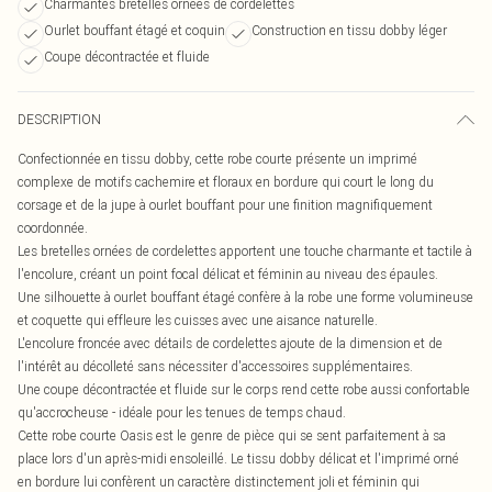
Charmantes bretelles ornées de cordelettes
Ourlet bouffant étagé et coquin
Construction en tissu dobby léger
Coupe décontractée et fluide
DESCRIPTION
Confectionnée en tissu dobby, cette robe courte présente un imprimé
complexe de motifs cachemire et floraux en bordure qui court le long du
corsage et de la jupe à ourlet bouffant pour une finition magnifiquement
coordonnée.
Les bretelles ornées de cordelettes apportent une touche charmante et tactile à
l'encolure, créant un point focal délicat et féminin au niveau des épaules.
Une silhouette à ourlet bouffant étagé confère à la robe une forme volumineuse
et coquette qui effleure les cuisses avec une aisance naturelle.
L'encolure froncée avec détails de cordelettes ajoute de la dimension et de
l'intérêt au décolleté sans nécessiter d'accessoires supplémentaires.
Une coupe décontractée et fluide sur le corps rend cette robe aussi confortable
qu'accrocheuse - idéale pour les tenues de temps chaud.
Cette robe courte Oasis est le genre de pièce qui se sent parfaitement à sa
place lors d'un après-midi ensoleillé. Le tissu dobby délicat et l'imprimé orné
en bordure lui confèrent un caractère distinctement joli et féminin qui