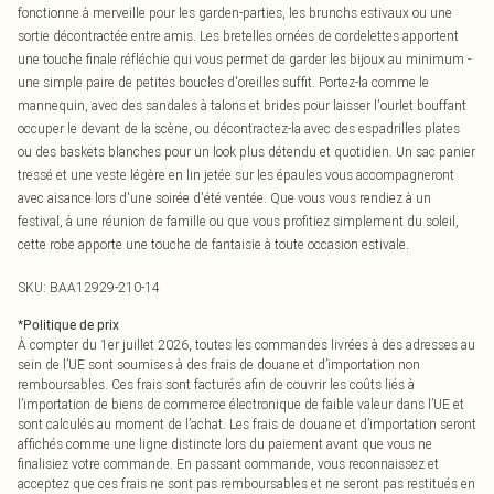
fonctionne à merveille pour les garden-parties, les brunchs estivaux ou une
sortie décontractée entre amis. Les bretelles ornées de cordelettes apportent
une touche finale réfléchie qui vous permet de garder les bijoux au minimum -
une simple paire de petites boucles d'oreilles suffit. Portez-la comme le
mannequin, avec des sandales à talons et brides pour laisser l'ourlet bouffant
occuper le devant de la scène, ou décontractez-la avec des espadrilles plates
ou des baskets blanches pour un look plus détendu et quotidien. Un sac panier
tressé et une veste légère en lin jetée sur les épaules vous accompagneront
avec aisance lors d'une soirée d'été ventée. Que vous vous rendiez à un
festival, à une réunion de famille ou que vous profitiez simplement du soleil,
cette robe apporte une touche de fantaisie à toute occasion estivale.
SKU:
BAA12929-210-14
*
Politique de prix
À compter du 1er juillet 2026, toutes les commandes livrées à des adresses au
sein de l’UE sont soumises à des frais de douane et d’importation non
remboursables. Ces frais sont facturés afin de couvrir les coûts liés à
l’importation de biens de commerce électronique de faible valeur dans l’UE et
sont calculés au moment de l’achat. Les frais de douane et d’importation seront
affichés comme une ligne distincte lors du paiement avant que vous ne
finalisiez votre commande. En passant commande, vous reconnaissez et
acceptez que ces frais ne sont pas remboursables et ne seront pas restitués en