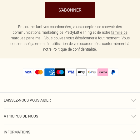
S'ABONNER
En soumettant vos coordonnées, vous acceptez de recevoir des
communications marketing de PrettyLittleThing et de notre
famille de
marques
par e-mail. Vous pouvez vous désabonner à tout moment. Vous
consentez également à l'utilisation de vos coordonnées conformément à
notre
Politique de confidentialité.
LAISSEZ-NOUS VOUS AIDER
Assistance
À PROPOS DE NOUS
Retours
À Notre Sujet
Guide Des Tailles
INFORMATIONS
PLT Réduction pour les étudiants
Livraison