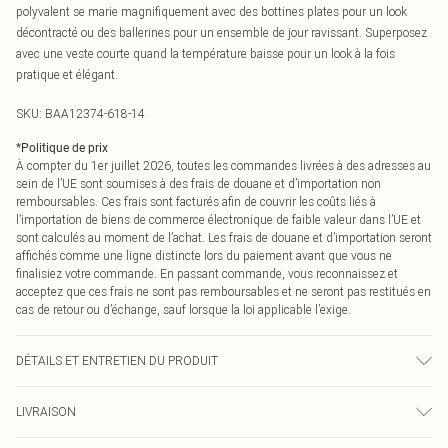
polyvalent se marie magnifiquement avec des bottines plates pour un look
décontracté ou des ballerines pour un ensemble de jour ravissant. Superposez
avec une veste courte quand la température baisse pour un look à la fois
pratique et élégant.
SKU:
BAA12374-618-14
*
Politique de prix
À compter du 1er juillet 2026, toutes les commandes livrées à des adresses au
sein de l’UE sont soumises à des frais de douane et d’importation non
remboursables. Ces frais sont facturés afin de couvrir les coûts liés à
l’importation de biens de commerce électronique de faible valeur dans l’UE et
sont calculés au moment de l’achat. Les frais de douane et d’importation seront
affichés comme une ligne distincte lors du paiement avant que vous ne
finalisiez votre commande. En passant commande, vous reconnaissez et
acceptez que ces frais ne sont pas remboursables et ne seront pas restitués en
cas de retour ou d’échange, sauf lorsque la loi applicable l’exige.
DÉTAILS ET ENTRETIEN DU PRODUIT
Principal : 100% Polyester. Doublure 100% Polyester. Lavable en machine. Le
LIVRAISON
mannequin porte une taille 10.