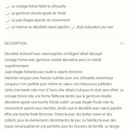
Le corsage froncé flatte la silhouette
La garniture cloutée ajoute de l'éclat
La jupe étagée apporte du mouvement
Le charme du décolleté nœud papillon
Style polyvalent jour-soir
DESCRIPTION
Décolleté distinctif avec nœud papillon et élégant détail découpé
Corsage froncé avec garniture cloutée décorative pour un intérêt
supplémentaire
Jupe étagée flottante avec ourlet à volants féminins
Manches longues avec fronces subtiles pour une silhouette romantique
Longueur mini parfaite pour mettre en valeur vos chaussures préférées
Cette charmante robe mini d'Oasis allie détails ludiques et style sans effort. Le
corsage froncé crée une forme flatteuse tandis que la garniture cloutée
décorative ajoute une touche d'éclat subtil. La jupe étagée fluide crée du
mouvement quand vous marchez, tandis que le décolleté avec nœud papillon
offre une touche finale féminine. Portez-la avec des bottes noires et des
collants pour les événements décontractés de jour, ou habillez-la avec des
bijoux remarquables et une pochette pour les réunions de famille. Le design