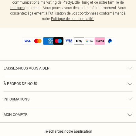
communications marketing de PrettyLittleThing et de notre
famille de
marques
par e-mail. Vous pouvez vous désabonner à tout moment. Vous
consentez également à l'utilisation de vos coordonnées conformément à
notre
Politique de confidentialité.
LAISSEZ-NOUS VOUS AIDER
Assistance
À PROPOS DE NOUS
Retours
À Notre Sujet
Guide Des Tailles
INFORMATIONS
PLT Réduction pour les étudiants
Livraison
Conditions Générales
Diversité
Royalty
MON COMPTE
Politique De Confidentialité
Klarna
Cookies
Informations Sur L’App PLT
Réduction étudiant - Student Beans
Téléchargez notre application
Historique