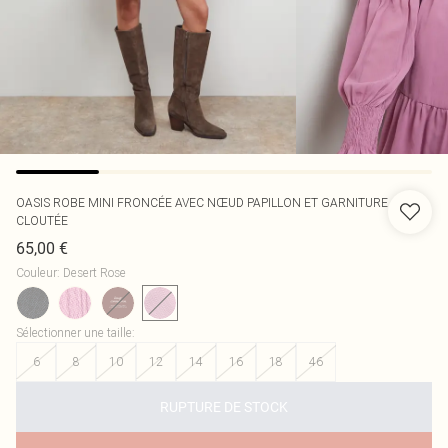
OASIS
ROBE MINI FRONCÉE AVEC NŒUD PAPILLON ET GARNITURE
CLOUTÉE
65,00 €
Couleur
:
Desert Rose
Sélectionner une taille
:
6
8
10
12
14
16
18
46
RUPTURE DE STOCK