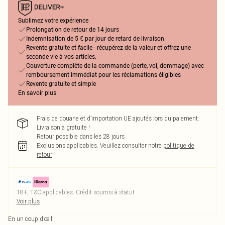
Sublimez votre expérience
Prolongation de retour de 14 jours
Indemnisation de 5 € par jour de retard de livraison
Revente gratuite et facile - récupérez de la valeur et offrez une
seconde vie à vos articles.
Couverture complète de la commande (perte, vol, dommage) avec
remboursement immédiat pour les réclamations éligibles
Revente gratuite et simple
En savoir plus
Frais de douane et d’importation UE ajoutés lors du paiement.
Livraison à gratuite !
Retour possible dans les 28 jours
Exclusions applicables.
Veuillez consulter notre
politique de
retour
18+, T&C applicables. Crédit soumis à statut
Voir plus
En un coup d’œil