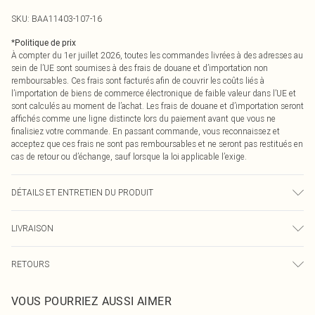
SKU:
BAA11403-107-16
*
Politique de prix
À compter du 1er juillet 2026, toutes les commandes livrées à des adresses au
sein de l’UE sont soumises à des frais de douane et d’importation non
remboursables. Ces frais sont facturés afin de couvrir les coûts liés à
l’importation de biens de commerce électronique de faible valeur dans l’UE et
sont calculés au moment de l’achat. Les frais de douane et d’importation seront
affichés comme une ligne distincte lors du paiement avant que vous ne
finalisiez votre commande. En passant commande, vous reconnaissez et
acceptez que ces frais ne sont pas remboursables et ne seront pas restitués en
cas de retour ou d’échange, sauf lorsque la loi applicable l’exige.
DÉTAILS ET ENTRETIEN DU PRODUIT
100% Polyester. Doublure : 100% Polyester - Lavable en machine.- Le
LIVRAISON
mannequin porte une taille 10, mesure environ 1m70 - 1m75.
Livraison standard France
0
RETOURS
Jusqu'à 7 jours ouvrables
Un problème survient ? Vous disposez de 21 jours à compter de la réception
Livraison express France
€7.99
VOUS POURRIEZ AUSSI AIMER
pour nous retourner un article.
Jusqu'à 2-3 jours ouvrables