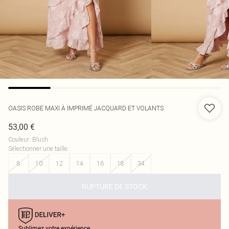
OASIS
ROBE MAXI À IMPRIMÉ JACQUARD ET VOLANTS
53,00 €
Couleur
:
Blush
Sélectionner une taille
:
8
10
12
14
16
18
34
RUPTURE DE STOCK
Sublimez votre expérience