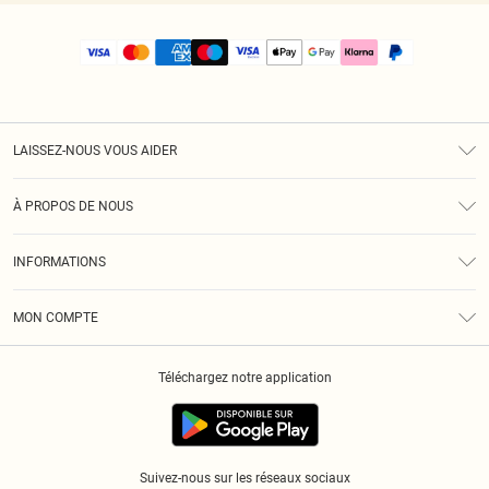
LAISSEZ-NOUS VOUS AIDER
Assistance
À PROPOS DE NOUS
Retours
À Notre Sujet
Guide Des Tailles
INFORMATIONS
PLT Réduction pour les étudiants
Livraison
Conditions Générales
Diversité
Royalty
MON COMPTE
Politique De Confidentialité
Klarna
Cookies
Informations Sur L’App PLT
Réduction étudiant - Student Beans
Téléchargez notre application
Historique
Suivez-nous sur les réseaux sociaux