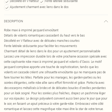
Décolleté en V flatteur
Fente latérale séduisante
Ajustement charmant avec liens dans le dos
DESCRIPTION
Robe maxi à imprimé jacquard envoûtant
Détails de volants romantiques cascadant du haut vers le bas
Décolleté en V flatteur avec de délicates manches courtes
Fente latérale séduisante pour faciliter les mouvements
Charmant détail de liens dans le dos pour un ajustement personnalisable
Laissez une impression durable lors de votre prochaine occasion spéciale avec
cette captivante robe maxi à imprimé jacquard et volants d'Oasis. Le motif
jacquard complexe apporte une touche de sophistication, tandis que les
volants en cascade créent une silhouette envoûtante qui ne manquera pas de
faire tourner les têtes. Parfaite pour les mariages, les garden-parties ou les
soirées élégantes, cette robe allie sans effort féminité et grâce. Portez-la avec
des escarpins métallisés à brides et de délicates boucles d'oreilles pendantes
pour un look soigné. Pour les soirées plus fraîches, drapez un pashmina léger
sur vos épaules. Le design polyvalent convient aussi bien pour le jour que pour
le soir, en faisant un ajout précieux à votre garde-robe. Embrassez votre côté
romantique et laissez cette magnifique robe maxi être la star de votre tenue.