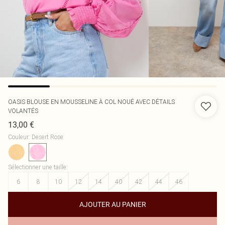
OASIS
BLOUSE EN MOUSSELINE À COL NOUÉ AVEC DÉTAILS
VOLANTÉS
13,00 €
Couleur
:
Desert Rose
Sélectionner une taille
:
6
8
10
12
14
40
42
44
46
AJOUTER AU PANIER