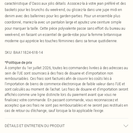
caractéristique d'Oasis aux jolis détails. Associez-la à votre jean préféré et des
baskets pour les brunchs du week-end, ou glissez-la dans une jupe midi en
denim avec des ballerines pour les garden-parties. Pour un ensemble plus
coordonné, mariez-la avec un pantalon large et ajoutez une ceinture simple
pour marquer la taille. Cette pièce polyvalente passe sans effort du bureau au
week-end, en faisant un essentiel de garde-robe pour la femme britannique
moderne qui apprécie les touches féminines dans sa tenue quotidienne.
SKU:
BAA11824-618-14
*
Politique de prix
À compter du 1er juillet 2026, toutes les commandes livrées à des adresses au
sein de l’UE sont soumises à des frais de douane et d’importation non
remboursables. Ces frais sont facturés afin de couvrir les coûts liés à
l’importation de biens de commerce électronique de faible valeur dans l’UE et
sont calculés au moment de l’achat. Les frais de douane et d’importation seront
affichés comme une ligne distincte lors du paiement avant que vous ne
finalisiez votre commande. En passant commande, vous reconnaissez et
acceptez que ces frais ne sont pas remboursables et ne seront pas restitués en
cas de retour ou d’échange, sauf lorsque la loi applicable l’exige.
DÉTAILS ET ENTRETIEN DU PRODUIT