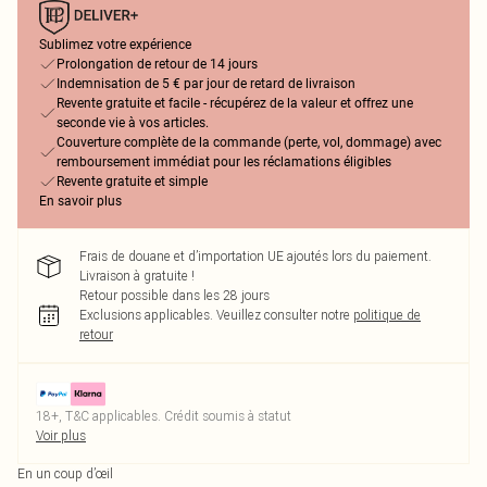
Sublimez votre expérience
Prolongation de retour de 14 jours
Indemnisation de 5 € par jour de retard de livraison
Revente gratuite et facile - récupérez de la valeur et offrez une
seconde vie à vos articles.
Couverture complète de la commande (perte, vol, dommage) avec
remboursement immédiat pour les réclamations éligibles
Revente gratuite et simple
En savoir plus
Frais de douane et d’importation UE ajoutés lors du paiement.
Livraison à gratuite !
Retour possible dans les 28 jours
Exclusions applicables.
Veuillez consulter notre
politique de
retour
18+, T&C applicables. Crédit soumis à statut
Voir plus
En un coup d’œil