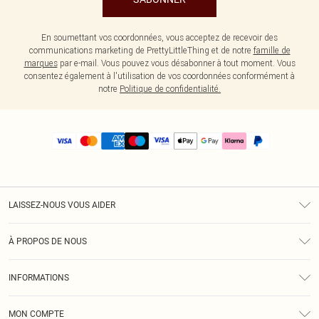
En soumettant vos coordonnées, vous acceptez de recevoir des
communications marketing de PrettyLittleThing et de notre
famille de
marques
par e-mail. Vous pouvez vous désabonner à tout moment. Vous
consentez également à l'utilisation de vos coordonnées conformément à
notre
Politique de confidentialité.
LAISSEZ-NOUS VOUS AIDER
Assistance
À PROPOS DE NOUS
Retours
À Notre Sujet
Guide Des Tailles
INFORMATIONS
PLT Réduction pour les étudiants
Livraison
Conditions Générales
Diversité
Royalty
MON COMPTE