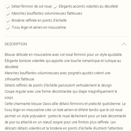
Détail féminin de col noué
Élégants accents volantés au décolleté
Manches bouffantes volumineuses flatteuses
Broderie raffinée en points d'échelle
Tissu léger et aérien en mousseline
DESCRIPTION
Blouse délicate en mousseline avec col noué féminin pour un style ajustable
Élégante bordure volantée qui apporte une touche romantique et ludique au
décolleté
Manches bouffantes volumineuses avec poignets ajustés créent une
silhouette flatteuse
Détails raffinés de points d'échelle parcourent verticalement le design
Coupe regular avec une forme décontractée qui drape magnifiquement le
corps
Cette charmante blouse Oasis allie détails féminins et praticité quotidienne. Le
tissu léger en mousseline crée un look aérien et éthéré tandis que le col noué
permet un style polyvalent - portez-le noué lâchement pour un look décontracté
de jour ou attaché en un nœud soigné pour une finition plus raffinée. Les
délicats détails volantés et la broderie en points d'échelle illustrent l'attention