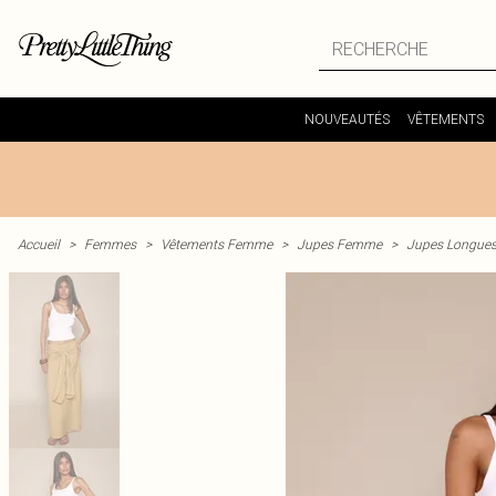
NOUVEAUTÉS
VÊTEMENTS
Accueil
>
Femmes
>
Vêtements Femme
>
Jupes Femme
>
Jupes Longue