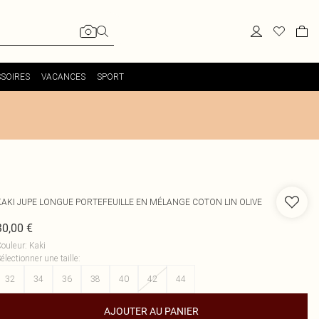
SOIRES
VACANCES
SPORT
KAKI JUPE LONGUE PORTEFEUILLE EN MÉLANGE COTON LIN OLIVE
30,00 €
ouleur
:
Kaki
électionner une taille
:
32
34
36
38
40
42
44
AJOUTER AU PANIER