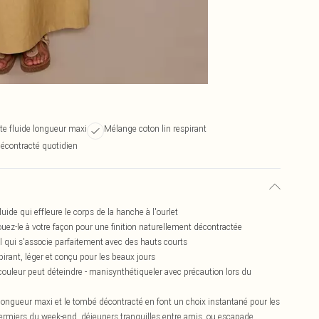
te fluide longueur maxi
Mélange coton lin respirant
décontracté quotidien
ide qui effleure le corps de la hanche à l'ourlet
- nouez-le à votre façon pour une finition naturellement décontractée
al qui s'associe parfaitement avec des hauts courts
pirant, léger et conçu pour les beaux jours
a couleur peut déteindre - manisynthétiqueler avec précaution lors du
. La longueur maxi et le tombé décontracté en font un choix instantané pour les
 fermiers du week-end, déjeuners tranquilles entre amis, ou escapade