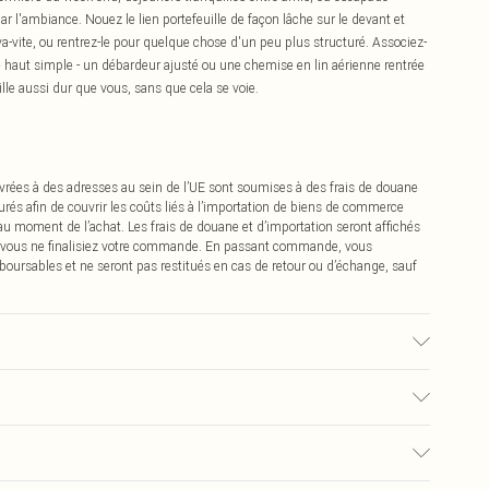
ar l'ambiance. Nouez le lien portefeuille de façon lâche sur le devant et
 va-vite, ou rentrez-le pour quelque chose d'un peu plus structuré. Associez-
e haut simple - un débardeur ajusté ou une chemise en lin aérienne rentrée
aille aussi dur que vous, sans que cela se voie.
vrées à des adresses au sein de l’UE sont soumises à des frais de douane
urés afin de couvrir les coûts liés à l’importation de biens de commerce
 au moment de l’achat. Les frais de douane et d’importation seront affichés
 vous ne finalisiez votre commande. En passant commande, vous
boursables et ne seront pas restitués en cas de retour ou d’échange, sauf
n du tissu utilisé, la couleur peut déteindre.
€2.99