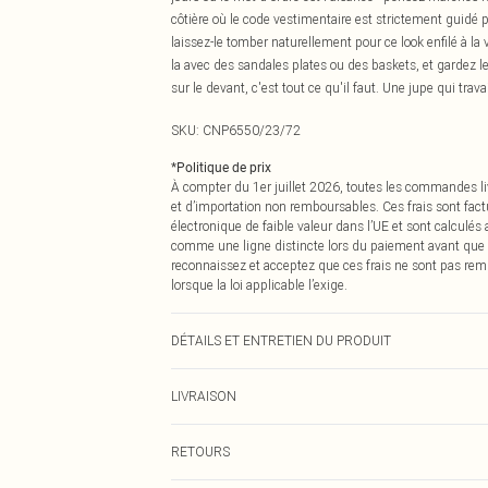
côtière où le code vestimentaire est strictement guidé p
laissez-le tomber naturellement pour ce look enfilé à la
la avec des sandales plates ou des baskets, et gardez l
sur le devant, c'est tout ce qu'il faut. Une jupe qui trav
SKU:
CNP6550/23/72
*
Politique de prix
À compter du 1er juillet 2026, toutes les commandes li
et d’importation non remboursables. Ces frais sont fact
électronique de faible valeur dans l’UE et sont calculés
comme une ligne distincte lors du paiement avant que
reconnaissez et acceptez que ces frais ne sont pas rem
lorsque la loi applicable l’exige.
DÉTAILS ET ENTRETIEN DU PRODUIT
50% Viscose, 42% Coton, 8% Lin Veuillez noter : en raiso
LIVRAISON
Livraison standard France
RETOURS
Jusqu'à 7 jours ouvrables