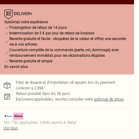
Sublimez votre expérience
Prolongation de retour de 14 jours
Indemnisation de 5 € par jour de retard de livraison
Revente gratuite et facile - récupérez de la valeur et offrez une seconde
vie à vos articles.
Couverture complète de la commande (perte, vol, dommage) avec
remboursement immédiat pour les réclamations éligibles
Revente gratuite et simple
En savoir plus
Frais de douane et d’importation UE ajoutés lors du paiement.
Livraison à 2,99€ !
Retour possible dans les 28 jours
Exclusions applicables.
Veuillez consulter notre
politique de retour
18+, T&C applicables. Crédit soumis à statut
Voir plus