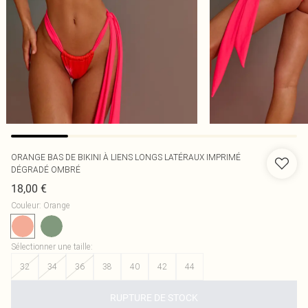
ORANGE BAS DE BIKINI À LIENS LONGS LATÉRAUX IMPRIMÉ
DÉGRADÉ OMBRÉ
18,00 €
Couleur
:
Orange
Sélectionner une taille
:
32
34
36
38
40
42
44
RUPTURE DE STOCK