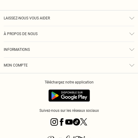
LAISSEZ-NOUS VOUS AIDER
Assistance
À PROPOS DE NOUS
Retours
À Notre Sujet
Guide Des Tailles
INFORMATIONS
PLT Réduction pour les étudiants
Livraison
Conditions Générales
Diversité
Royalty
MON COMPTE
Politique De Confidentialité
Klarna
Cookies
Informations Sur L’App PLT
Réduction étudiant - Student Beans
Téléchargez notre application
Historique
Suivez-nous sur les réseaux sociaux