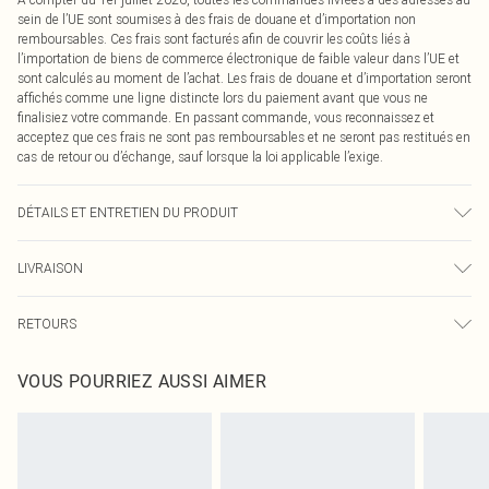
sein de l’UE sont soumises à des frais de douane et d’importation non
remboursables. Ces frais sont facturés afin de couvrir les coûts liés à
l’importation de biens de commerce électronique de faible valeur dans l’UE et
sont calculés au moment de l’achat. Les frais de douane et d’importation seront
affichés comme une ligne distincte lors du paiement avant que vous ne
finalisiez votre commande. En passant commande, vous reconnaissez et
acceptez que ces frais ne sont pas remboursables et ne seront pas restitués en
cas de retour ou d’échange, sauf lorsque la loi applicable l’exige.
DÉTAILS ET ENTRETIEN DU PRODUIT
85,0 % Polyester, 15,0 % Élasthanne Veuillez noter : en raison du tissu utilisé,
LIVRAISON
la couleur peut déteindre.
Livraison standard France
€2.99
RETOURS
Jusqu'à 7 jours ouvrables
Un problème survient ? Vous disposez de 21 jours à compter de la réception
Livraison express France
€9.99
VOUS POURRIEZ AUSSI AIMER
pour nous retourner un article.
Jusqu'à 2-3 jours ouvrables
Veuillez noter que nous ne pouvons pas rembourser les masques tendance, les
Livraison en Point Relais
€2.99
cosmétiques, les bijoux pour piercings, les jouets pour adultes, les maillots de
Jusqu'à 7 jours ouvrables
bain ou la lingerie si l'opercule d'hygiène est endommagé ou endommagé.
Les chaussures et/ou vêtements doivent être non portés, non lavés et porter