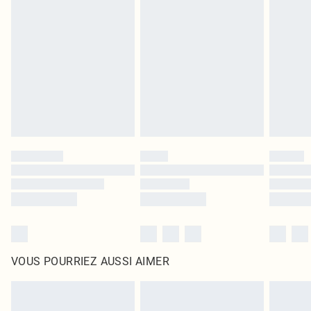
leurs étiquettes d'origine. Les chaussures doivent également être essayées en
intérieur. Les articles pour la maison, y compris le linge de lit, les matelas, les
surmatelas et les oreillers, doivent être inutilisés et dans leur emballage
d'origine non ouvert. Ceci n'affecte pas vos droits statutaires.
Cliquez
ici
pour consulter l'intégralité de notre politique de retour.
VOUS POURRIEZ AUSSI AIMER