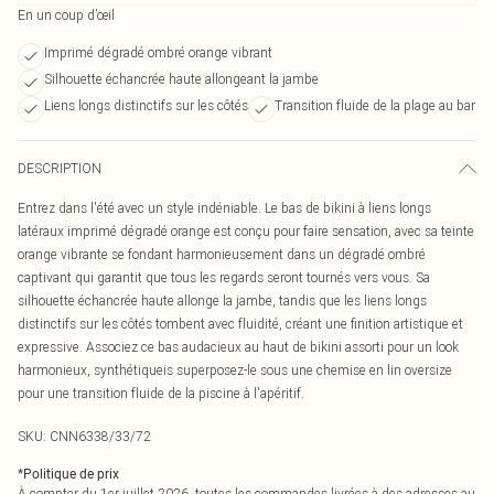
En un coup d’œil
Imprimé dégradé ombré orange vibrant
Silhouette échancrée haute allongeant la jambe
Liens longs distinctifs sur les côtés
Transition fluide de la plage au bar
DESCRIPTION
Entrez dans l'été avec un style indéniable. Le bas de bikini à liens longs
latéraux imprimé dégradé orange est conçu pour faire sensation, avec sa teinte
orange vibrante se fondant harmonieusement dans un dégradé ombré
captivant qui garantit que tous les regards seront tournés vers vous. Sa
silhouette échancrée haute allonge la jambe, tandis que les liens longs
distinctifs sur les côtés tombent avec fluidité, créant une finition artistique et
expressive. Associez ce bas audacieux au haut de bikini assorti pour un look
harmonieux, synthétiqueis superposez-le sous une chemise en lin oversize
pour une transition fluide de la piscine à l'apéritif.
SKU:
CNN6338/33/72
*
Politique de prix
À compter du 1er juillet 2026, toutes les commandes livrées à des adresses au