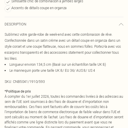
Silhouette chic de combinaison à jambes larges
Accents de détails coupe en organza
DESCRIPTION
Sublimez votre garde-robe de week-end avec cette combinaison de rêve.
Confectionnée dans un satin crème avec un détail coupe en organza dans un
style corset et une coupe flatteuse, nous en sommes folles. Portez-la avec vos
escarpins transparents et des accessoires statement pour collectionner tous
les likes.
Longueur environ 134,5 cm (Basé sur un échantillon taille UK 8)
Le mannequin porte une taille UK 8/ EU 36/ AUS 8/ US 4
SKU:
CNB5041/1910/593
*
Politique de prix
À compter du 1er juillet 2026, toutes les commandes livrées à des adresses au
sein de l’UE sont soumises à des frais de douane et d’importation non
remboursables. Ces frais sont facturés afin de couvrir les coûts liés à
l’importation de biens de commerce électronique de faible valeur dans l’UE et
sont calculés au moment de l’achat. Les frais de douane et d’importation seront
affichés comme une ligne distincte lors du paiement avant que vous ne
finalisiez votre commande. En passant commande, vous reconnaissez et