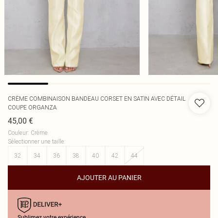
CRÈME COMBINAISON BANDEAU CORSET EN SATIN AVEC DÉTAIL
COUPE ORGANZA
45,00 €
Couleur
:
Crème
Sélectionner une taille
:
32
34
36
38
40
42
44
AJOUTER AU PANIER
Sublimez votre expérience