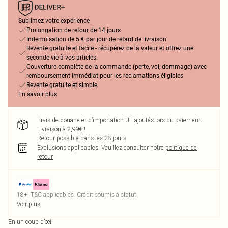
Sublimez votre expérience
Prolongation de retour de 14 jours
Indemnisation de 5 € par jour de retard de livraison
Revente gratuite et facile - récupérez de la valeur et offrez une
seconde vie à vos articles.
Couverture complète de la commande (perte, vol, dommage) avec
remboursement immédiat pour les réclamations éligibles
Revente gratuite et simple
En savoir plus
Frais de douane et d’importation UE ajoutés lors du paiement.
Livraison à 2,99€ !
Retour possible dans les 28 jours
Exclusions applicables.
Veuillez consulter notre
politique de
retour
18+, T&C applicables. Crédit soumis à statut
Voir plus
En un coup d’œil