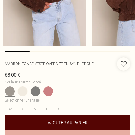
MARRON FONCÉ VESTE OVERSIZE EN SYNTHÉTIQUE
68,00 €
Couleur
:
Marron Foncé
Sélectionner une taille
:
XS
S
M
L
XL
AJOUTER AU PANIER