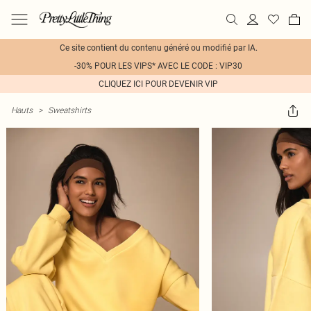
Ce site contient du contenu généré ou modifié par IA.
-30% POUR LES VIPS* AVEC LE CODE : VIP30
CLIQUEZ ICI POUR DEVENIR VIP
Hauts
>
Sweatshirts