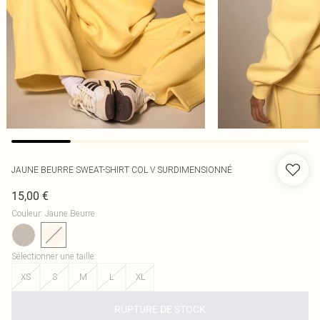
JAUNE BEURRE SWEAT-SHIRT COL V SURDIMENSIONNÉ
15,00 €
Couleur
:
Jaune Beurre
Sélectionner une taille
:
XS
S
M
L
XL
RUPTURE DE STOCK