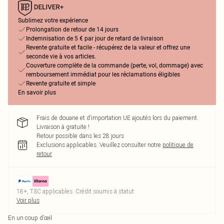
Sublimez votre expérience
Prolongation de retour de 14 jours
Indemnisation de 5 € par jour de retard de livraison
Revente gratuite et facile - récupérez de la valeur et offrez une
seconde vie à vos articles.
Couverture complète de la commande (perte, vol, dommage) avec
remboursement immédiat pour les réclamations éligibles
Revente gratuite et simple
En savoir plus
Frais de douane et d’importation UE ajoutés lors du paiement.
Livraison à gratuite !
Retour possible dans les 28 jours
Exclusions applicables.
Veuillez consulter notre
politique de
retour
18+, T&C applicables. Crédit soumis à statut
Voir plus
En un coup d’œil