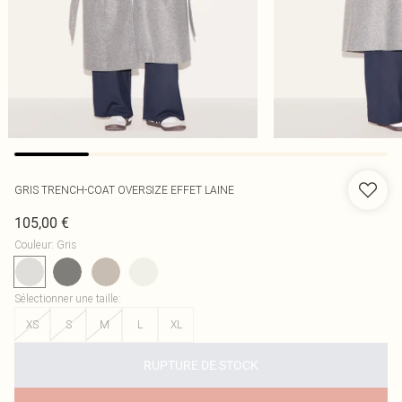
GRIS TRENCH-COAT OVERSIZE EFFET LAINE
105,00 €
Couleur
:
Gris
Sélectionner une taille
:
XS
S
M
L
XL
RUPTURE DE STOCK