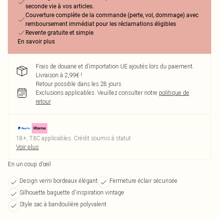
seconde vie à vos articles.
Couverture complète de la commande (perte, vol, dommage) avec
remboursement immédiat pour les réclamations éligibles
Revente gratuite et simple
En savoir plus
Frais de douane et d’importation UE ajoutés lors du paiement.
Livraison à 2,99€ !
Retour possible dans les 28 jours
Exclusions applicables.
Veuillez consulter notre
politique de
retour
18+, T&C applicables. Crédit soumis à statut
Voir plus
En un coup d’œil
Design verni bordeaux élégant
Fermeture éclair sécurisée
Silhouette baguette d'inspiration vintage
Style sac à bandoulière polyvalent