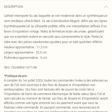
DESCRIPTION
L'attrait intemporel du sac baguette se voit modernisé dans un synthétiquecuir
verni bordeaux ultra-brillant. Ce sac à bandoulière élégant, défini par ses lignes
ésynthétiquerées et sa silhouette profilée, offre une interprétation raffinée d'un
favori d'inspiration vintage. Notez la fermeture éclair sécurisée, garantissant
que vos essentiels restent en sécurité sans compromettre le style. Portez le
vôtre avec des pièces coordonnées ajustées pour un look quotidien réfléchi.
Hauteur approximative : 11,5 cm
Largeur approximative : 25,5 cm
Profondeur approximative : 5 cm
SKU:
CNJ6693/1417/48
*
Politique de prix
À compter du 1er juillet 2026, toutes les commandes livrées à des adresses au
sein de l’UE sont soumises à des frais de douane et d’importation non
remboursables. Ces frais sont facturés afin de couvrir les coûts liés à
l’importation de biens de commerce électronique de faible valeur dans l’UE et
sont calculés au moment de l’achat. Les frais de douane et d’importation seront
affichés comme une ligne distincte lors du paiement avant que vous ne
finalisiez votre commande. En passant commande, vous reconnaissez et
acceptez que ces frais ne sont pas remboursables et ne seront pas restitués en