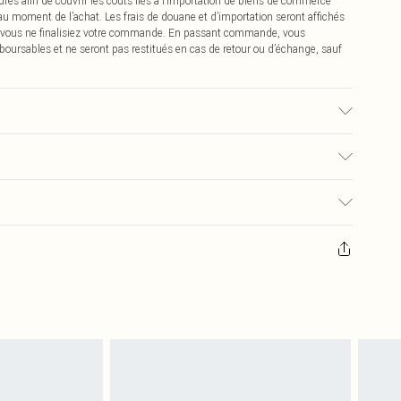
urés afin de couvrir les coûts liés à l’importation de biens de commerce
 au moment de l’achat. Les frais de douane et d’importation seront affichés
 vous ne finalisiez votre commande. En passant commande, vous
boursables et ne seront pas restitués en cas de retour ou d’échange, sauf
é, la couleur peut déteindre.
€2.99
pter de la réception pour nous retourner un article.
€9.99
masques tendance, les cosmétiques, les bijoux pour piercings, les jouets
'opercule d'hygiène est endommagé ou endommagé.
€2.99
 non lavés et porter leurs étiquettes d'origine. Les chaussures doivent
a maison, y compris le linge de lit, les matelas, les surmatelas et les
d'origine non ouvert. Ceci n'affecte pas vos droits statutaires.
 de retour.