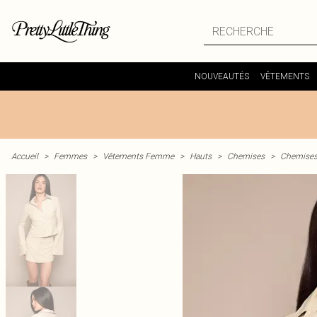
NOUVEAUTÉS
VÊTEMENTS
Accueil
>
Femmes
>
Vêtements Femme
>
Hauts
>
Chemises
>
Chemises