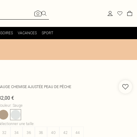
SOIRES
VACANCES
SPORT
SAUGE CHEMISE AJUSTÉE PEAU DE PÊCHE
32,00 €
ouleur
:
Sauge
électionner une taille
:
32
34
36
38
40
42
44