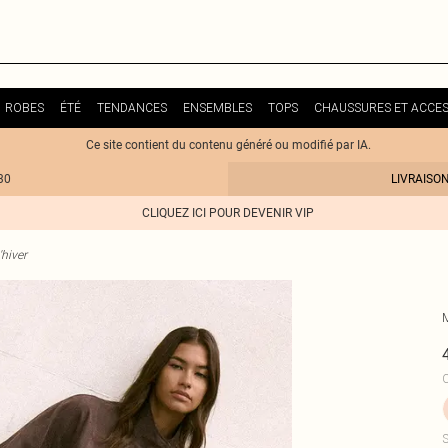
ROBES
ÉTÉ
TENDANCES
ENSEMBLES
TOPS
CHAUSSURES ET ACCES
Ce site contient du contenu généré ou modifié par IA.
30
LIVRAISO
CLIQUEZ ICI POUR DEVENIR VIP
hiver
C
S