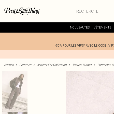
NOUVEAUTÉS
VÊTEMENTS
-30% POUR LES VIPS* AVEC LE CODE : VIP
Accueil
>
Femmes
>
Acheter Par Collection
>
Tenues D'hiver
>
Pantalons D'