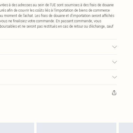
vrées à des adresses au sein de l’UE sont soumises à des frais de douane
urés afin de couvrir les coûts liés à l’importation de biens de commerce
 au moment de l’achat. Les frais de douane et d’importation seront affichés
 vous ne finalisiez votre commande. En passant commande, vous
boursables et ne seront pas restitués en cas de retour ou d’échange, sauf
isé, la couleur peut déteindre.
€2.99
pter de la réception pour nous retourner un article.
€9.99
masques tendance, les cosmétiques, les bijoux pour piercings, les jouets
'opercule d'hygiène est endommagé ou endommagé.
€2.99
 non lavés et porter leurs étiquettes d'origine. Les chaussures doivent
a maison, y compris le linge de lit, les matelas, les surmatelas et les
d'origine non ouvert. Ceci n'affecte pas vos droits statutaires.
 de retour.