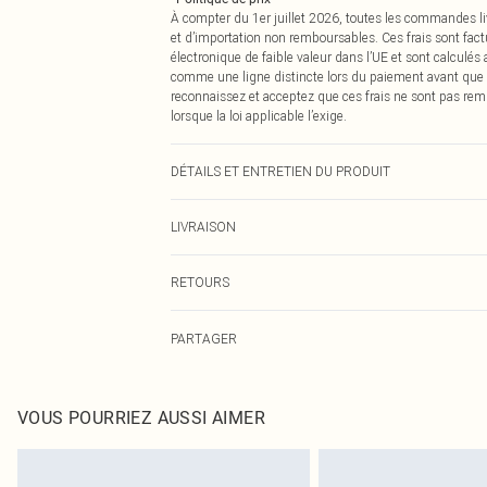
À compter du 1er juillet 2026, toutes les commandes li
et d’importation non remboursables. Ces frais sont fact
électronique de faible valeur dans l’UE et sont calculés
comme une ligne distincte lors du paiement avant que
reconnaissez et acceptez que ces frais ne sont pas rem
lorsque la loi applicable l’exige.
DÉTAILS ET ENTRETIEN DU PRODUIT
100,0 % polyester Veuillez noter : en raison du tissu util
LIVRAISON
Livraison standard France
RETOURS
Jusqu'à 7 jours ouvrables
Un problème survient ? Vous disposez de 21 jours à com
Livraison express France
PARTAGER
Veuillez noter que nous ne pouvons pas rembourser les 
Jusqu'à 2-3 jours ouvrables
pour adultes, les maillots de bain ou la lingerie si l
Livraison en Point Relais
Les chaussures et/ou vêtements doivent être non portés,
Jusqu'à 7 jours ouvrables
également être essayées en intérieur. Les articles pour l
VOUS POURRIEZ AUSSI AIMER
oreillers, doivent être inutilisés et dans leur emballage 
Cliquez
ici
pour consulter l'intégralité de notre politique