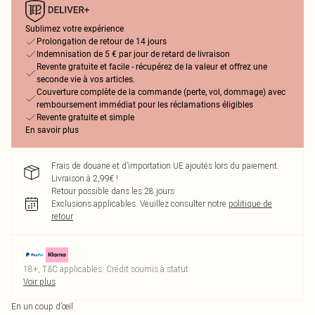
Sublimez votre expérience
Prolongation de retour de 14 jours
Indemnisation de 5 € par jour de retard de livraison
Revente gratuite et facile - récupérez de la valeur et offrez une
seconde vie à vos articles.
Couverture complète de la commande (perte, vol, dommage) avec
remboursement immédiat pour les réclamations éligibles
Revente gratuite et simple
En savoir plus
Frais de douane et d’importation UE ajoutés lors du paiement.
Livraison à 2,99€ !
Retour possible dans les 28 jours
Exclusions applicables.
Veuillez consulter notre
politique de
retour
18+, T&C applicables. Crédit soumis à statut
Voir plus
En un coup d’œil