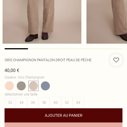
GRIS CHAMPIGNON PANTALON DROIT PEAU DE PÊCHE
40,00 €
Couleur
:
Gris Champignon
Sélectionner une taille
:
32
34
36
38
40
42
44
AJOUTER AU PANIER