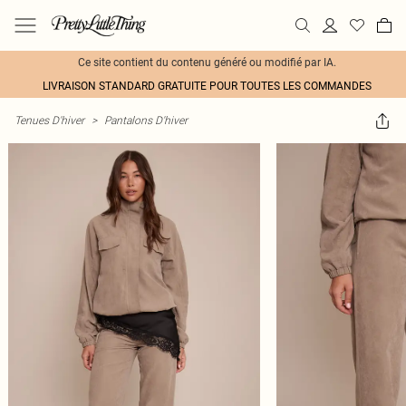
Ce site contient du contenu généré ou modifié par IA.
LIVRAISON STANDARD GRATUITE POUR TOUTES LES COMMANDES
Tenues D'hiver
>
Pantalons D'hiver