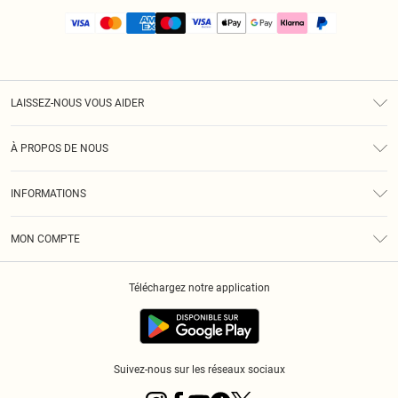
LAISSEZ-NOUS VOUS AIDER
Assistance
À PROPOS DE NOUS
Retours
À Notre Sujet
Guide Des Tailles
INFORMATIONS
PLT Réduction pour les étudiants
Livraison
Conditions Générales
Diversité
Royalty
MON COMPTE
Politique De Confidentialité
Klarna
Cookies
Informations Sur L’App PLT
Réduction étudiant - Student Beans
Téléchargez notre application
Historique
Suivez-nous sur les réseaux sociaux