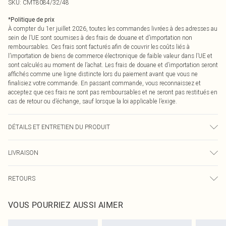
SKU:
CMT8084/32/48
*
Politique de prix
À compter du 1er juillet 2026, toutes les commandes livrées à des adresses au
sein de l’UE sont soumises à des frais de douane et d’importation non
remboursables. Ces frais sont facturés afin de couvrir les coûts liés à
l’importation de biens de commerce électronique de faible valeur dans l’UE et
sont calculés au moment de l’achat. Les frais de douane et d’importation seront
affichés comme une ligne distincte lors du paiement avant que vous ne
finalisiez votre commande. En passant commande, vous reconnaissez et
acceptez que ces frais ne sont pas remboursables et ne seront pas restitués en
cas de retour ou d’échange, sauf lorsque la loi applicable l’exige.
DÉTAILS ET ENTRETIEN DU PRODUIT
100,0 % Polyester Veuillez noter : en raison du tissu utilisé, la couleur peut
LIVRAISON
déteindre.
Livraison standard France
0
RETOURS
Jusqu'à 7 jours ouvrables
Un problème survient ? Vous disposez de 21 jours à compter de la réception
Livraison express France
€7.99
VOUS POURRIEZ AUSSI AIMER
pour nous retourner un article.
Jusqu'à 2-3 jours ouvrables
Veuillez noter que nous ne pouvons pas rembourser les masques tendance, les