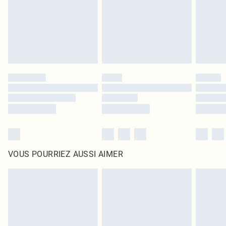
d'origine non ouvert. Ceci n'affecte pas vos droits statutaires.
Cliquez
ici
pour consulter l'intégralité de notre politique de retour.
VOUS POURRIEZ AUSSI AIMER