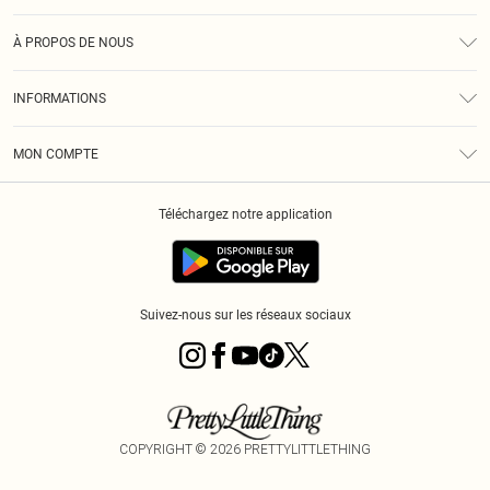
Assistance
À PROPOS DE NOUS
Retours
À Notre Sujet
Guide Des Tailles
INFORMATIONS
PLT Réduction pour les étudiants
Livraison
Conditions Générales
Diversité
Royalty
MON COMPTE
Politique De Confidentialité
Klarna
Cookies
Informations Sur L’App PLT
Réduction étudiant - Student Beans
Téléchargez notre application
Historique
Suivez-nous sur les réseaux sociaux
COPYRIGHT ©
2026
PRETTYLITTLETHING