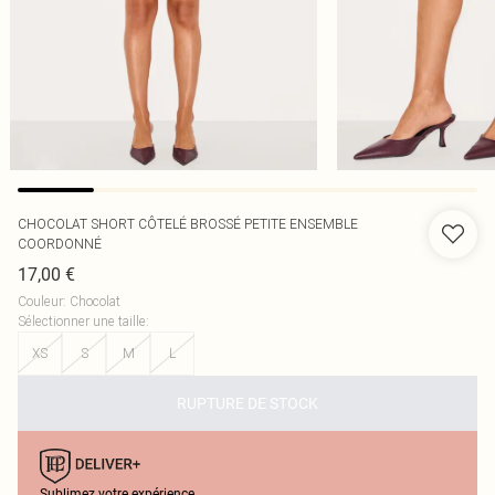
CHOCOLAT SHORT CÔTELÉ BROSSÉ PETITE ENSEMBLE
COORDONNÉ
17,00 €
Couleur
:
Chocolat
Sélectionner une taille
:
XS
S
M
L
RUPTURE DE STOCK
Sublimez votre expérience