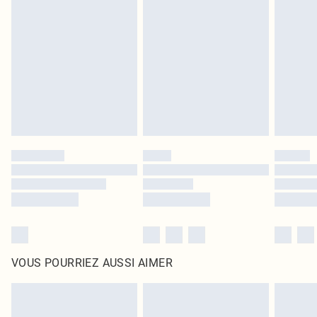
leurs étiquettes d'origine. Les chaussures doivent également être essayées en
intérieur. Les articles pour la maison, y compris le linge de lit, les matelas, les
surmatelas et les oreillers, doivent être inutilisés et dans leur emballage
d'origine non ouvert. Ceci n'affecte pas vos droits statutaires.
Cliquez
ici
pour consulter l'intégralité de notre politique de retour.
VOUS POURRIEZ AUSSI AIMER