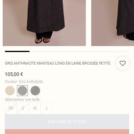
GRIS ANTHRACITE MANTEAU LONG EN LAINE BROSSÉE PETITE
105,00 €
Couleur
:
Gris Anthracite
Sélectionner une taille
:
XS
S
M
L
RUPTURE DE STOCK