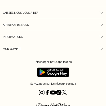
LAISSEZ-NOUS VOUS AIDER
Assistance
À PROPOS DE NOUS
Retours
À Notre Sujet
Guide Des Tailles
INFORMATIONS
PLT Réduction pour les étudiants
Livraison
Conditions Générales
Diversité
Royalty
MON COMPTE
Politique De Confidentialité
Klarna
Cookies
Informations Sur L’App PLT
Réduction étudiant - Student Beans
Téléchargez notre application
Historique
Suivez-nous sur les réseaux sociaux