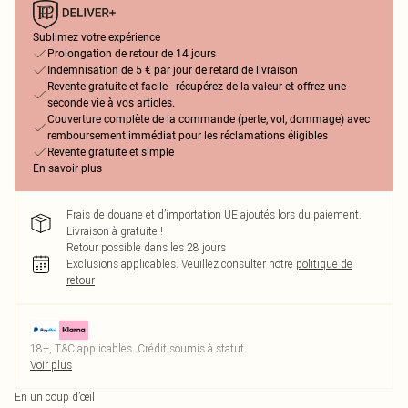
Sublimez votre expérience
Prolongation de retour de 14 jours
Indemnisation de 5 € par jour de retard de livraison
Revente gratuite et facile - récupérez de la valeur et offrez une
seconde vie à vos articles.
Couverture complète de la commande (perte, vol, dommage) avec
remboursement immédiat pour les réclamations éligibles
Revente gratuite et simple
En savoir plus
Frais de douane et d’importation UE ajoutés lors du paiement.
Livraison à gratuite !
Retour possible dans les 28 jours
Exclusions applicables.
Veuillez consulter notre
politique de
retour
18+, T&C applicables. Crédit soumis à statut
Voir plus
En un coup d’œil