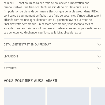
sein de l’UE sont soumises à des frais de douane et d’importation non
remboursables. Ces frais sont facturés afin de couvrir les coûts liés à
l’importation de biens de commerce électronique de faible valeur dans l’UE et
sont calculés au moment de l’achat. Les frais de douane et d’importation seront
affichés comme une ligne distincte lors du paiement avant que vous ne
finalisiez votre commande. En passant commande, vous reconnaissez et
acceptez que ces frais ne sont pas remboursables et ne seront pas restitués en
cas de retour ou d’échange, sauf lorsque la loi applicable l’exige.
DÉTAILS ET ENTRETIEN DU PRODUIT
100,0% Coton Veuillez noter : en raison du tissu utilisé, la couleur peut
LIVRAISON
déteindre.
Livraison standard France
0
RETOURS
Jusqu'à 7 jours ouvrables
Un problème survient ? Vous disposez de 21 jours à compter de la réception
Livraison express France
€7.99
VOUS POURRIEZ AUSSI AIMER
pour nous retourner un article.
Jusqu'à 2-3 jours ouvrables
Veuillez noter que nous ne pouvons pas rembourser les masques tendance, les
Livraison en Point Relais
€2.99
cosmétiques, les bijoux pour piercings, les jouets pour adultes, les maillots de
Jusqu'à 7 jours ouvrables
bain ou la lingerie si l'opercule d'hygiène est endommagé ou endommagé.
Les chaussures et/ou vêtements doivent être non portés, non lavés et porter