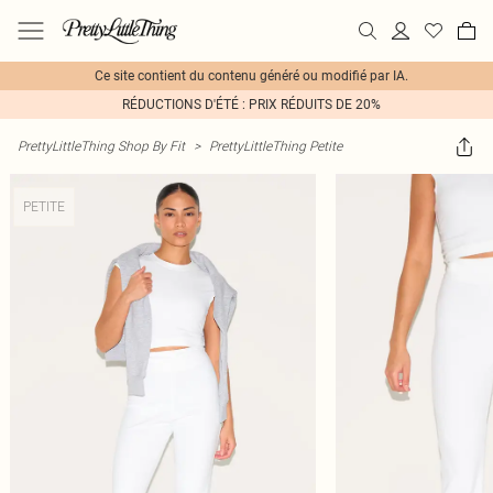
Ce site contient du contenu généré ou modifié par IA.
RÉDUCTIONS D'ÉTÉ : PRIX RÉDUITS DE 20%
PrettyLittleThing Shop By Fit
>
PrettyLittleThing Petite
PETITE