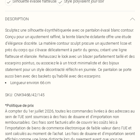
Silhouette évasée flatteuse
Style polyvalent jour-soir
DESCRIPTION
Sculptez une silhouette ésynthétiquerée avec ce pantalon évasé blanc contour.
Conçu pour un ajustement raffiné, la teinte blanche éclatante offre une étude
d'élégance discrète. La matière contour sculpt procure un ajustement lisse et
près du corps qui s'évase délicatement à partir du genou, créant une ligne
flatteuse et élancée. Rehaussez le look avec un blazer parfaitement taillé et des
escarpins pointus, ou associez-le à un tricot minimaliste et des bijoux
statement pour un style décontracté réfléchi en journée. Ce pantalon se porte
aussi bien avec des baskets qu'habillé avec des escarpins.
Longueur environ 66 cm
SKU:
CNK9468/42/145
*
Politique de prix
À compter du 1er juillet 2026, toutes les commandes livrées à des adresses au
sein de l’UE sont soumises à des frais de douane et d’importation non
remboursables. Ces frais sont facturés afin de couvrir les coûts liés à
l’importation de biens de commerce électronique de faible valeur dans l’UE et
sont calculés au moment de l’achat. Les frais de douane et d’importation seront
affichés comme une ligne distincte lors du paiement avant que vous ne