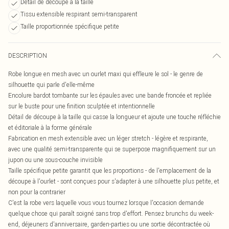
Détail de découpe à la taille
Tissu extensible respirant semi-transparent
Taille proportionnée spécifique petite
DESCRIPTION
Robe longue en mesh avec un ourlet maxi qui effleure le sol - le genre de
silhouette qui parle d'elle-même
Encolure bardot tombante sur les épaules avec une bande froncée et repliée
sur le buste pour une finition sculptée et intentionnelle
Détail de découpe à la taille qui casse la longueur et ajoute une touche réfléchie
et éditoriale à la forme générale
Fabrication en mesh extensible avec un léger stretch - légère et respirante,
avec une qualité semi-transparente qui se superpose magnifiquement sur un
jupon ou une sous-couche invisible
Taille spécifique petite garantit que les proportions - de l'emplacement de la
découpe à l'ourlet - sont conçues pour s'adapter à une silhouette plus petite, et
non pour la contrarier
C'est la robe vers laquelle vous vous tournez lorsque l'occasion demande
quelque chose qui paraît soigné sans trop d'effort. Pensez brunchs du week-
end, déjeuners d'anniversaire, garden-parties ou une sortie décontractée où