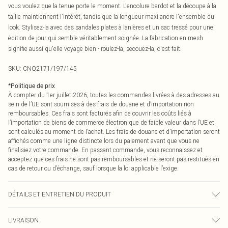
vous voulez que la tenue porte le moment. L'encolure bardot et la découpe à la
taille maintiennent l'intérêt, tandis que la longueur maxi ancre l'ensemble du
look. Stylisez-la avec des sandales plates à lanières et un sac tressé pour une
édition de jour qui semble véritablement soignée. La fabrication en mesh
signifie aussi qu'elle voyage bien - roulez-la, secouez-la, c'est fait.
SKU:
CNQ2171/197/145
*
Politique de prix
À compter du 1er juillet 2026, toutes les commandes livrées à des adresses au
sein de l’UE sont soumises à des frais de douane et d’importation non
remboursables. Ces frais sont facturés afin de couvrir les coûts liés à
l’importation de biens de commerce électronique de faible valeur dans l’UE et
sont calculés au moment de l’achat. Les frais de douane et d’importation seront
affichés comme une ligne distincte lors du paiement avant que vous ne
finalisiez votre commande. En passant commande, vous reconnaissez et
acceptez que ces frais ne sont pas remboursables et ne seront pas restitués en
cas de retour ou d’échange, sauf lorsque la loi applicable l’exige.
DÉTAILS ET ENTRETIEN DU PRODUIT
95% Polyester, 5% Élasthanne Veuillez noter : en raison du tissu utilisé, la
LIVRAISON
couleur peut déteindre.