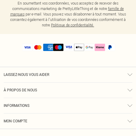
En soumettant vos coordonnées, vous acceptez de recevoir des
communications marketing de PrettyLittleThing et de notre
famille de
marques
par e-mail. Vous pouvez vous désabonner à tout moment. Vous
consentez également à l'utilisation de vos coordonnées conformément à
notre
Politique de confidentialité.
LAISSEZ-NOUS VOUS AIDER
Assistance
À PROPOS DE NOUS
Retours
À Notre Sujet
Guide Des Tailles
INFORMATIONS
PLT Réduction pour les étudiants
Livraison
Conditions Générales
Diversité
Royalty
MON COMPTE
Politique De Confidentialité
Klarna
Cookies
Informations Sur L’App PLT
Réduction étudiant - Student Beans