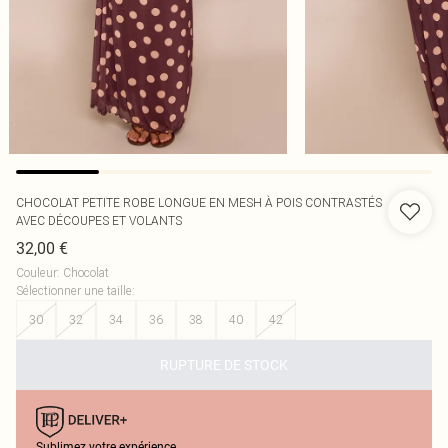
CHOCOLAT PETITE ROBE LONGUE EN MESH À POIS CONTRASTÉS
AVEC DÉCOUPES ET VOLANTS
32,00 €
Couleur
:
Chocolat
Sélectionner une taille
:
30
32
34
36
38
40
42
RUPTURE DE STOCK
Sublimez votre expérience