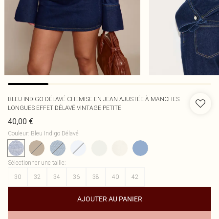
BLEU INDIGO DÉLAVÉ CHEMISE EN JEAN AJUSTÉE À MANCHES
LONGUES EFFET DÉLAVÉ VINTAGE PETITE
40,00 €
Couleur
:
Bleu Indigo Délavé
Sélectionner une taille
:
30
32
34
36
38
40
42
AJOUTER AU PANIER