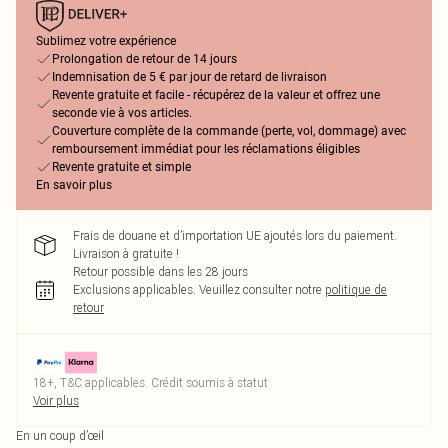
Sublimez votre expérience
Prolongation de retour de 14 jours
Indemnisation de 5 € par jour de retard de livraison
Revente gratuite et facile - récupérez de la valeur et offrez une
seconde vie à vos articles.
Couverture complète de la commande (perte, vol, dommage) avec
remboursement immédiat pour les réclamations éligibles
Revente gratuite et simple
En savoir plus
Frais de douane et d’importation UE ajoutés lors du paiement.
Livraison à gratuite !
Retour possible dans les 28 jours
Exclusions applicables.
Veuillez consulter notre
politique de
retour
18+, T&C applicables. Crédit soumis à statut
Voir plus
En un coup d’œil