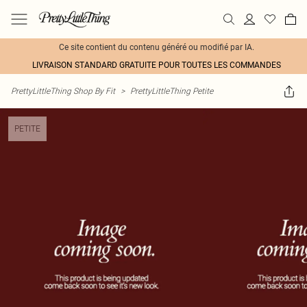
Ce site contient du contenu généré ou modifié par IA.
LIVRAISON STANDARD GRATUITE POUR TOUTES LES COMMANDES
PrettyLittleThing Shop By Fit
>
PrettyLittleThing Petite
PETITE