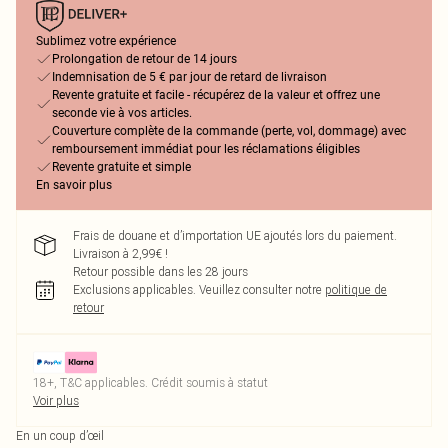
Sublimez votre expérience
Prolongation de retour de 14 jours
Indemnisation de 5 € par jour de retard de livraison
Revente gratuite et facile - récupérez de la valeur et offrez une
seconde vie à vos articles.
Couverture complète de la commande (perte, vol, dommage) avec
remboursement immédiat pour les réclamations éligibles
Revente gratuite et simple
En savoir plus
Frais de douane et d’importation UE ajoutés lors du paiement.
Livraison à 2,99€ !
Retour possible dans les 28 jours
Exclusions applicables.
Veuillez consulter notre
politique de
retour
18+, T&C applicables. Crédit soumis à statut
Voir plus
En un coup d’œil