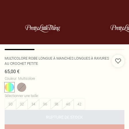
MULTICOLORE ROBE LONGUE À MANCHES LONGUES À RAYURES
AU CROCHET PETITE
65,00 €
Couleur
:
Multicolore
Sélectionner une taille
:
30
32
34
36
38
40
42
RUPTURE DE STOCK