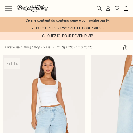
Ce site contient du contenu généré ou modifié par IA.
-30% POUR LES VIPS* AVEC LE CODE : VIP30
CLIQUEZ ICI POUR DEVENIR VIP
PrettyLittleThing Shop By Fit
>
PrettyLittleThing Petite
PETITE