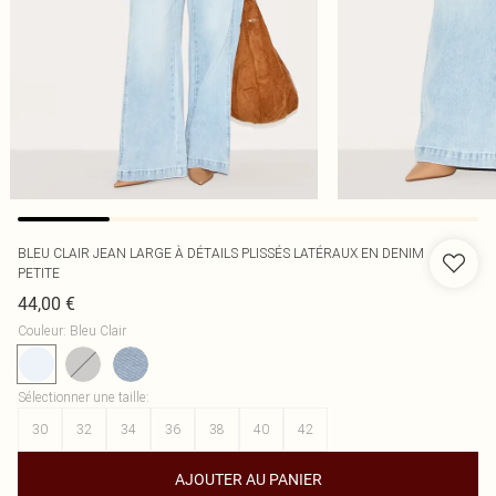
BLEU CLAIR JEAN LARGE À DÉTAILS PLISSÉS LATÉRAUX EN DENIM
PETITE
44,00 €
Couleur
:
Bleu Clair
Sélectionner une taille
:
30
32
34
36
38
40
42
AJOUTER AU PANIER