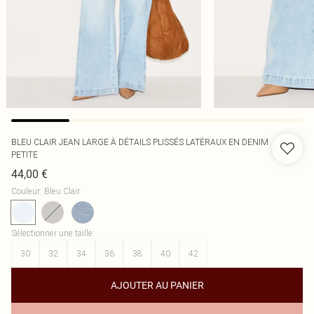
BLEU CLAIR JEAN LARGE À DÉTAILS PLISSÉS LATÉRAUX EN DENIM
PETITE
44,00 €
Couleur
:
Bleu Clair
Sélectionner une taille
:
30
32
34
36
38
40
42
AJOUTER AU PANIER