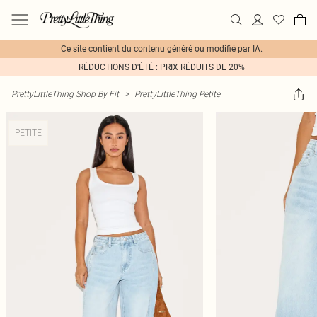
Ce site contient du contenu généré ou modifié par IA.
RÉDUCTIONS D'ÉTÉ : PRIX RÉDUITS DE 20%
PrettyLittleThing Shop By Fit
>
PrettyLittleThing Petite
PETITE