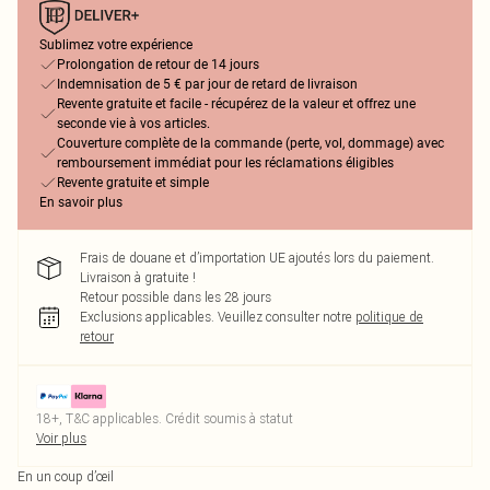
Sublimez votre expérience
Prolongation de retour de 14 jours
Indemnisation de 5 € par jour de retard de livraison
Revente gratuite et facile - récupérez de la valeur et offrez une
seconde vie à vos articles.
Couverture complète de la commande (perte, vol, dommage) avec
remboursement immédiat pour les réclamations éligibles
Revente gratuite et simple
En savoir plus
Frais de douane et d’importation UE ajoutés lors du paiement.
Livraison à gratuite !
Retour possible dans les 28 jours
Exclusions applicables.
Veuillez consulter notre
politique de
retour
18+, T&C applicables. Crédit soumis à statut
Voir plus
En un coup d’œil