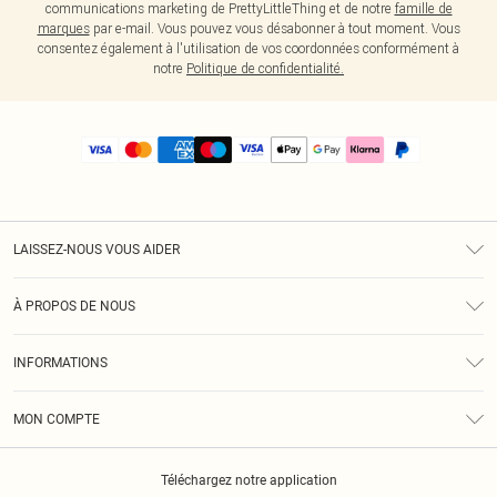
communications marketing de PrettyLittleThing et de notre
famille de
marques
par e-mail. Vous pouvez vous désabonner à tout moment. Vous
consentez également à l'utilisation de vos coordonnées conformément à
notre
Politique de confidentialité.
LAISSEZ-NOUS VOUS AIDER
Assistance
À PROPOS DE NOUS
Retours
À Notre Sujet
Guide Des Tailles
INFORMATIONS
PLT Réduction pour les étudiants
Livraison
Conditions Générales
Diversité
Royalty
MON COMPTE
Politique De Confidentialité
Klarna
Cookies
Informations Sur L’App PLT
Réduction étudiant - Student Beans
Téléchargez notre application
Historique