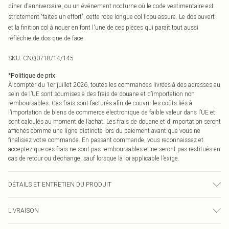
dîner d'anniversaire, ou un événement nocturne où le code vestimentaire est
strictement 'faites un effort', cette robe longue col licou assure. Le dos ouvert
et la finition col à nouer en font l'une de ces pièces qui paraît tout aussi
réfléchie de dos que de face.
SKU:
CNQ0718/14/145
*
Politique de prix
À compter du 1er juillet 2026, toutes les commandes livrées à des adresses au
sein de l’UE sont soumises à des frais de douane et d’importation non
remboursables. Ces frais sont facturés afin de couvrir les coûts liés à
l’importation de biens de commerce électronique de faible valeur dans l’UE et
sont calculés au moment de l’achat. Les frais de douane et d’importation seront
affichés comme une ligne distincte lors du paiement avant que vous ne
finalisiez votre commande. En passant commande, vous reconnaissez et
acceptez que ces frais ne sont pas remboursables et ne seront pas restitués en
cas de retour ou d’échange, sauf lorsque la loi applicable l’exige.
DÉTAILS ET ENTRETIEN DU PRODUIT
100% Polyester Veuillez noter : en raison du tissu utilisé, la couleur peut
LIVRAISON
déteindre.