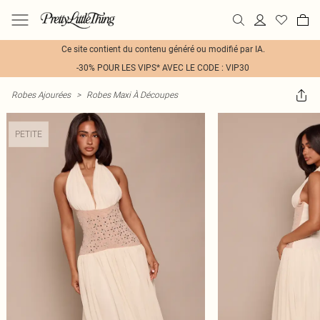
Ce site contient du contenu généré ou modifié par IA.
-30% POUR LES VIPS* AVEC LE CODE : VIP30
Robes Ajourées
>
Robes Maxi À Découpes
PETITE