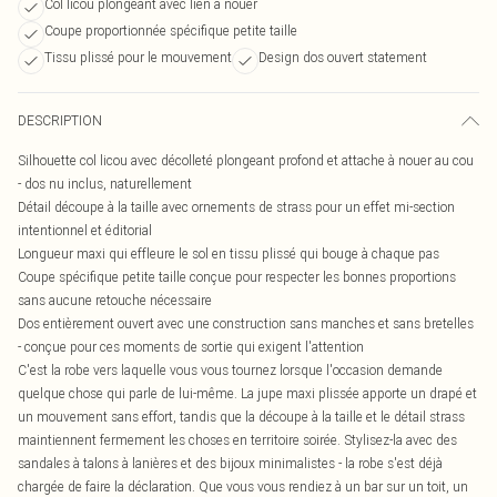
Col licou plongeant avec lien à nouer
Coupe proportionnée spécifique petite taille
Tissu plissé pour le mouvement
Design dos ouvert statement
DESCRIPTION
Silhouette col licou avec décolleté plongeant profond et attache à nouer au cou
- dos nu inclus, naturellement
Détail découpe à la taille avec ornements de strass pour un effet mi-section
intentionnel et éditorial
Longueur maxi qui effleure le sol en tissu plissé qui bouge à chaque pas
Coupe spécifique petite taille conçue pour respecter les bonnes proportions
sans aucune retouche nécessaire
Dos entièrement ouvert avec une construction sans manches et sans bretelles
- conçue pour ces moments de sortie qui exigent l'attention
C'est la robe vers laquelle vous vous tournez lorsque l'occasion demande
quelque chose qui parle de lui-même. La jupe maxi plissée apporte un drapé et
un mouvement sans effort, tandis que la découpe à la taille et le détail strass
maintiennent fermement les choses en territoire soirée. Stylisez-la avec des
sandales à talons à lanières et des bijoux minimalistes - la robe s'est déjà
chargée de faire la déclaration. Que vous vous rendiez à un bar sur un toit, un