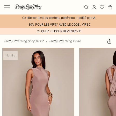
Ce site contient du contenu généré ou modifié par IA.
-30% POUR LES VIPS* AVEC LE CODE : VIP30
CLIQUEZ ICI POUR DEVENIR VIP
PrettyLittleThing Shop By Fit
>
PrettyLittleThing Petite
PETITE