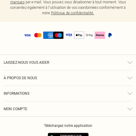
marques
par e-mail. Vous pouvez vous désabonner à tout moment. Vous
consentez également à l'utilisation de vos coordonnées conformément à
notre
Politique de confidentialité.
LAISSEZ-NOUS VOUS AIDER
Assistance
À PROPOS DE NOUS
Retours
À Notre Sujet
Guide Des Tailles
INFORMATIONS
PLT Réduction pour les étudiants
Livraison
Conditions Générales
Diversité
Royalty
MON COMPTE
Politique De Confidentialité
Klarna
Cookies
Informations Sur L’App PLT
Réduction étudiant - Student Beans
Téléchargez notre application
Historique