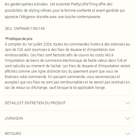
les garden-parties estivales. Cet essentiel PrettyLittleThing offre des
possibilités de styling infinies pour la femme confiante et avant-gardiste qui
apprécie l'élégance discrète avec une touche contemporaine.
SKU:
CNP9649/106/145
*
Politique de prix
À compter du 1er juillet 2026, toutes les commandes livrées à des adresses au
sein de l’UE sont soumises à des frais de douane et d’importation non
remboursables. Ces frais sont facturés afin de couvrir les coûts liés à
l’importation de biens de commerce électronique de faible valeur dans l’UE et
sont calculés au moment de l’achat. Les frais de douane et d’importation seront
affichés comme une ligne distincte lors du paiement avant que vous ne
finalisiez votre commande. En passant commande, vous reconnaissez et
acceptez que ces frais ne sont pas remboursables et ne seront pas restitués en
cas de retour ou d’échange, sauf lorsque la loi applicable l’exige.
DÉTAILS ET ENTRETIEN DU PRODUIT
95% Polyester, 5% Élasthanne Veuillez noter : en raison du tissu utilisé, la
LIVRAISON
couleur peut déteindre.
Livraison standard France
€2.99
RETOURS