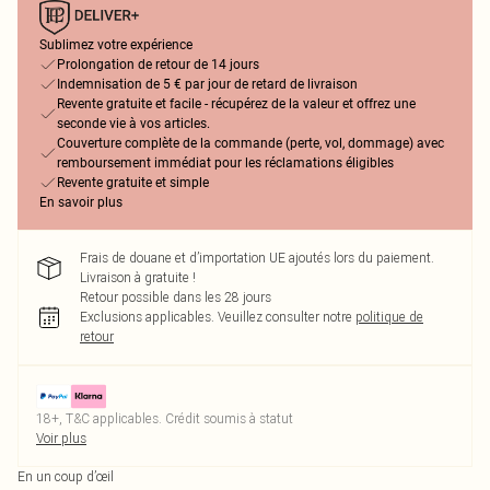
Sublimez votre expérience
Prolongation de retour de 14 jours
Indemnisation de 5 € par jour de retard de livraison
Revente gratuite et facile - récupérez de la valeur et offrez une
seconde vie à vos articles.
Couverture complète de la commande (perte, vol, dommage) avec
remboursement immédiat pour les réclamations éligibles
Revente gratuite et simple
En savoir plus
Frais de douane et d’importation UE ajoutés lors du paiement.
Livraison à gratuite !
Retour possible dans les 28 jours
Exclusions applicables.
Veuillez consulter notre
politique de
retour
18+, T&C applicables. Crédit soumis à statut
Voir plus
En un coup d’œil