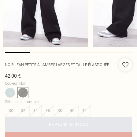
NOIR JEAN PETITE À JAMBES LARGES ET TAILLE ÉLASTIQUÉE
42,00 €
Couleur
:
Noir
Sélectionner une taille
:
30
32
34
36
38
40
42
RUPTURE DE STOCK