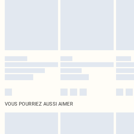
intérieur. Les articles pour la maison, y compris le linge de lit, les matelas, les
surmatelas et les oreillers, doivent être inutilisés et dans leur emballage
d'origine non ouvert. Ceci n'affecte pas vos droits statutaires.
Cliquez
ici
pour consulter l'intégralité de notre politique de retour.
VOUS POURRIEZ AUSSI AIMER