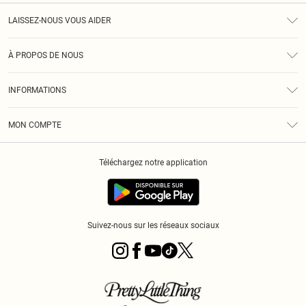
LAISSEZ-NOUS VOUS AIDER
Assistance
À PROPOS DE NOUS
Retours
À Notre Sujet
Guide Des Tailles
INFORMATIONS
PLT Réduction pour les étudiants
Livraison
Conditions Générales
Diversité
Royalty
MON COMPTE
Politique De Confidentialité
Klarna
Cookies
Informations Sur L’App PLT
Réduction étudiant - Student Beans
Téléchargez notre application
Historique
Suivez-nous sur les réseaux sociaux