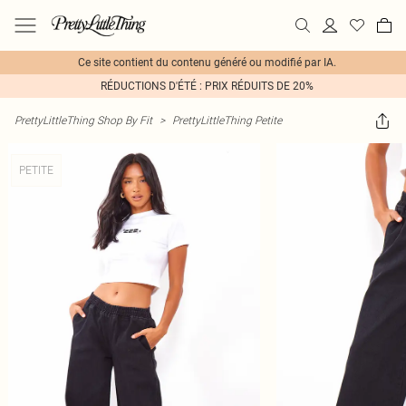
Ce site contient du contenu généré ou modifié par IA.
RÉDUCTIONS D'ÉTÉ : PRIX RÉDUITS DE 20%
PrettyLittleThing Shop By Fit
>
PrettyLittleThing Petite
PETITE