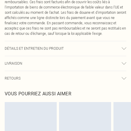
remboursables. Ces frais sont facturés afin de couvrir les coûts liés à
l’importation de biens de commerce électronique de faible valeur dans l’UE et
sont calculés au moment de l’achat. Les frais de douane et d’importation seront
affichés comme une ligne distincte lors du paiement avant que vous ne
finalisiez votre commande. En passant commande, vous reconnaissez et
acceptez que ces frais ne sont pas remboursables et ne seront pas restitués en
cas de retour ou d’échange, sauf lorsque la loi applicable l’exige.
DÉTAILS ET ENTRETIEN DU PRODUIT
89,0 % Viscose, 11,0 % Nylon Veuillez noter : en raison du tissu utilisé, la
LIVRAISON
couleur peut déteindre.
Livraison standard France
0
RETOURS
Jusqu'à 7 jours ouvrables
Un problème survient ? Vous disposez de 21 jours à compter de la réception
Livraison express France
€7.99
VOUS POURRIEZ AUSSI AIMER
pour nous retourner un article.
Jusqu'à 2-3 jours ouvrables
Veuillez noter que nous ne pouvons pas rembourser les masques tendance, les
Livraison en Point Relais
€2.99
cosmétiques, les bijoux pour piercings, les jouets pour adultes, les maillots de
Jusqu'à 7 jours ouvrables
bain ou la lingerie si l'opercule d'hygiène est endommagé ou endommagé.
Les chaussures et/ou vêtements doivent être non portés, non lavés et porter
leurs étiquettes d'origine. Les chaussures doivent également être essayées en