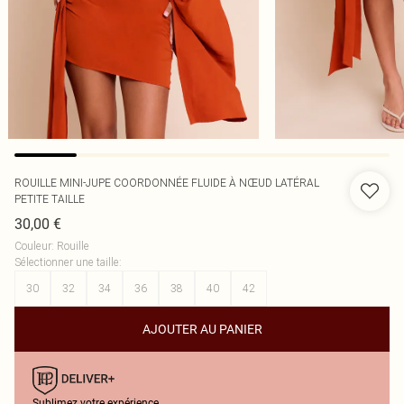
ROUILLE MINI-JUPE COORDONNÉE FLUIDE À NŒUD LATÉRAL
PETITE TAILLE
30,00 €
Couleur
:
Rouille
Sélectionner une taille
:
30
32
34
36
38
40
42
AJOUTER AU PANIER
Sublimez votre expérience