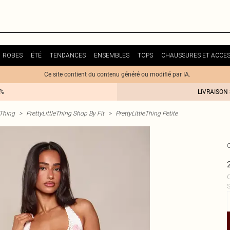
ROBES
ÉTÉ
TENDANCES
ENSEMBLES
TOPS
CHAUSSURES ET ACCES
Ce site contient du contenu généré ou modifié par IA.
0%
LIVRAISON
eThing
>
PrettyLittleThing Shop By Fit
>
PrettyLittleThing Petite
C
S