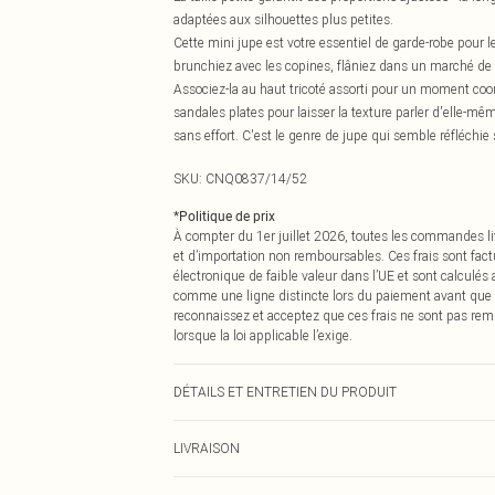
adaptées aux silhouettes plus petites.
Cette mini jupe est votre essentiel de garde-robe pour le
brunchiez avec les copines, flâniez dans un marché d
Associez-la au haut tricoté assorti pour un moment coo
sandales plates pour laisser la texture parler d'elle-m
sans effort. C'est le genre de jupe qui semble réfléchie s
SKU:
CNQ0837/14/52
*
Politique de prix
À compter du 1er juillet 2026, toutes les commandes li
et d’importation non remboursables. Ces frais sont fact
électronique de faible valeur dans l’UE et sont calculés
comme une ligne distincte lors du paiement avant que
reconnaissez et acceptez que ces frais ne sont pas rem
lorsque la loi applicable l’exige.
DÉTAILS ET ENTRETIEN DU PRODUIT
100% Acrylique Veuillez noter : en raison du tissu utilis
LIVRAISON
Livraison standard France