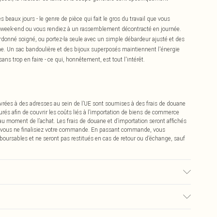
s beaux jours - le genre de pièce qui fait le gros du travail que vous
e week-end ou vous rendiez à un rassemblement décontracté en journée.
rdonné soigné, ou portez-la seule avec un simple débardeur ajusté et des
ême. Un sac bandoulière et des bijoux superposés maintiennent l'énergie
ans trop en faire - ce qui, honnêtement, est tout l'intérêt.
vrées à des adresses au sein de l’UE sont soumises à des frais de douane
urés afin de couvrir les coûts liés à l’importation de biens de commerce
 au moment de l’achat. Les frais de douane et d’importation seront affichés
 vous ne finalisiez votre commande. En passant commande, vous
boursables et ne seront pas restitués en cas de retour ou d’échange, sauf
é, la couleur peut déteindre.
0