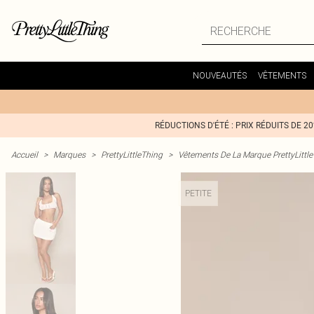
NOUVEAUTÉS
VÊTEMENTS
RÉDUCTIONS D'ÉTÉ : PRIX RÉDUITS DE 2
Accueil
>
Marques
>
PrettyLittleThing
>
Vêtements De La Marque PrettyLittl
PETITE