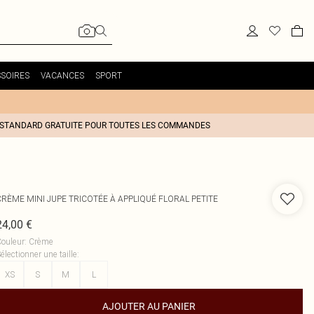
SOIRES
VACANCES
SPORT
 STANDARD GRATUITE POUR TOUTES LES COMMANDES
CRÈME MINI JUPE TRICOTÉE À APPLIQUÉ FLORAL PETITE
24,00 €
ouleur
:
Crème
électionner une taille
:
XS
S
M
L
AJOUTER AU PANIER