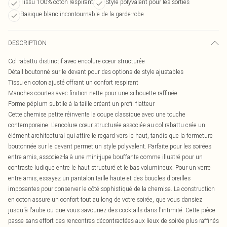
Tissu 100% coton respirant
Style polyvalent pour les sorties
Basique blanc incontournable de la garde-robe
DESCRIPTION
Col rabattu distinctif avec encolure cœur structurée
Détail boutonné sur le devant pour des options de style ajustables
Tissu en coton ajusté offrant un confort respirant
Manches courtes avec finition nette pour une silhouette raffinée
Forme péplum subtile à la taille créant un profil flatteur
Cette chemise petite réinvente la coupe classique avec une touche
contemporaine. L'encolure cœur structurée associée au col rabattu crée un
élément architectural qui attire le regard vers le haut, tandis que la fermeture
boutonnée sur le devant permet un style polyvalent. Parfaite pour les soirées
entre amis, associez-la à une mini-jupe bouffante comme illustré pour un
contraste ludique entre le haut structuré et le bas volumineux. Pour un verre
entre amis, essayez un pantalon taille haute et des boucles d'oreilles
imposantes pour conserver le côté sophistiqué de la chemise. La construction
en coton assure un confort tout au long de votre soirée, que vous dansiez
jusqu'à l'aube ou que vous savouriez des cocktails dans l'intimité. Cette pièce
passe sans effort des rencontres décontractées aux lieux de soirée plus raffinés