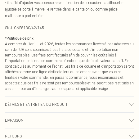
- il suffit d'ajuster vos accessoires en fonction de l'occasion. La silhouette
ajustée se porte à merveille rentrée dans le pantalon ou comme pièce
maîtresse à part entière.
SKU:
CNP8130/42/145
*
Politique de prix
À compter du 1er juillet 2026, toutes les commandes livrées à des adresses au
sein de l’UE sont soumises à des frais de douane et d’importation non
remboursables. Ces frais sont facturés afin de couvrir les coûts liés à
l’importation de biens de commerce électronique de faible valeur dans l’UE et
sont calculés au moment de l’achat. Les frais de douane et d’importation seront
affichés comme une ligne distincte lors du paiement avant que vous ne
finalisiez votre commande. En passant commande, vous reconnaissez et
acceptez que ces frais ne sont pas remboursables et ne seront pas restitués en
cas de retour ou d’échange, sauf lorsque la loi applicable l’exige.
DÉTAILS ET ENTRETIEN DU PRODUIT
100% Coton Veuillez noter : en raison du tissu utilisé, la couleur peut déteindre.
LIVRAISON
Livraison standard France
0
RETOURS