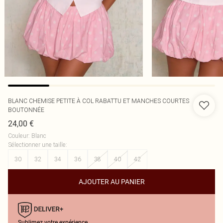
BLANC CHEMISE PETITE À COL RABATTU ET MANCHES COURTES
BOUTONNÉE
24,00 €
Couleur
:
Blanc
Sélectionner une taille
:
30
32
34
36
38
40
42
AJOUTER AU PANIER
Sublimez votre expérience