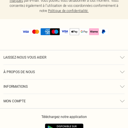
marques
par e-mail. Vous pouvez vous désabonner à tout moment. Vous
consentez également à l'utilisation de vos coordonnées conformément à
notre
Politique de confidentialité.
LAISSEZ-NOUS VOUS AIDER
Assistance
À PROPOS DE NOUS
Retours
À Notre Sujet
Guide Des Tailles
INFORMATIONS
PLT Réduction pour les étudiants
Livraison
Conditions Générales
Diversité
Royalty
MON COMPTE
Politique De Confidentialité
Klarna
Cookies
Informations Sur L’App PLT
Réduction étudiant - Student Beans
Téléchargez notre application
Historique