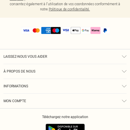
consentez également à l'utilisation de vos coordonnées conformément à
notre
Politique de confidentialité.
LAISSEZ-NOUS VOUS AIDER
Assistance
À PROPOS DE NOUS
Retours
À Notre Sujet
Guide Des Tailles
INFORMATIONS
PLT Réduction pour les étudiants
Livraison
Conditions Générales
Diversité
Royalty
MON COMPTE
Politique De Confidentialité
Klarna
Cookies
Informations Sur L’App PLT
Réduction étudiant - Student Beans
Téléchargez notre application
Historique