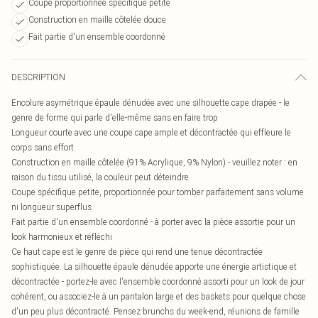
Coupe proportionnée spécifique petite
Construction en maille côtelée douce
Fait partie d'un ensemble coordonné
DESCRIPTION
Encolure asymétrique épaule dénudée avec une silhouette cape drapée - le
genre de forme qui parle d'elle-même sans en faire trop
Longueur courte avec une coupe cape ample et décontractée qui effleure le
corps sans effort
Construction en maille côtelée (91% Acrylique, 9% Nylon) - veuillez noter : en
raison du tissu utilisé, la couleur peut déteindre
Coupe spécifique petite, proportionnée pour tomber parfaitement sans volume
ni longueur superflus
Fait partie d'un ensemble coordonné - à porter avec la pièce assortie pour un
look harmonieux et réfléchi
Ce haut cape est le genre de pièce qui rend une tenue décontractée
sophistiquée. La silhouette épaule dénudée apporte une énergie artistique et
décontractée - portez-le avec l'ensemble coordonné assorti pour un look de jour
cohérent, ou associez-le à un pantalon large et des baskets pour quelque chose
d'un peu plus décontracté. Pensez brunchs du week-end, réunions de famille