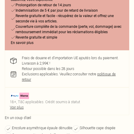
Prolongation de retour de 14 jours
Indemnisation de 5 € par jour de retard de livraison
Revente gratuite et facile - récupérez de la valeur et offrez une
seconde vie à vos articles.
Couverture complète de la commande (perte, vol, dommage) avec
remboursement immédiat pour les réclamations éligibles
Revente gratuite et simple
En savoir plus
Frais de douane et d’importation UE ajoutés lors du paiement.
Livraison à 2,99€ !
Retour possible dans les 28 jours
Exclusions applicables.
Veuillez consulter notre
politique de
retour
18+, T&C applicables. Crédit soumis à statut
Voir plus
En un coup d’œil
Encolure asymétrique épaule dénudée
Silhouette cape drapée