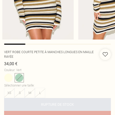
VERT ROBE COURTE PETITE À MANCHES LONGUES EN MAILLE
RAYÉE
34,00 €
Couleur
:
Vert
Sélectionner une taille
:
XS
S
M
L
RUPTURE DE STOCK