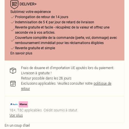
Sublimez votre expérience
Prolongation de retour de 14 jours
Indemnisation de 5 € par jour de retard de livraison
Revente gratuite et facile - récupérez de la valeur et offrez une
seconde vie à vos articles.
Couverture complète de la commande (perte, vol, dommage) avec
remboursement immédiat pour les réclamations éligibles
Revente gratuite et simple
En savoir plus
Frais de douane et d’importation UE ajoutés lors du paiement.
Livraison à gratuite !
Retour possible dans les 28 jours
Exclusions applicables.
Veuillez consulter notre
politique de
retour
18+, T&C applicables. Crédit soumis à statut
Voir plus
En un coup d’œil