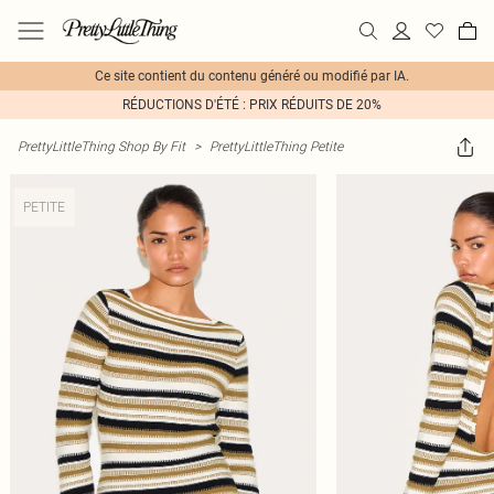
Ce site contient du contenu généré ou modifié par IA.
RÉDUCTIONS D'ÉTÉ : PRIX RÉDUITS DE 20%
PrettyLittleThing Shop By Fit
>
PrettyLittleThing Petite
PETITE