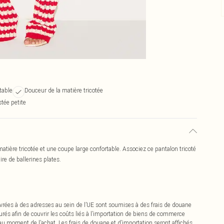
table
Douceur de la matière tricotée
tée petite
atière tricotée et une coupe large confortable. Associez ce pantalon tricoté
ire de ballerines plates.
vrées à des adresses au sein de l’UE sont soumises à des frais de douane
urés afin de couvrir les coûts liés à l’importation de biens de commerce
 au moment de l’achat. Les frais de douane et d’importation seront affichés