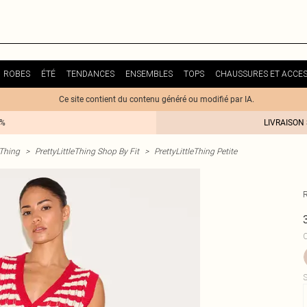
ROBES
ÉTÉ
TENDANCES
ENSEMBLES
TOPS
CHAUSSURES ET ACCES
Ce site contient du contenu généré ou modifié par IA.
0%
LIVRAISON
eThing
>
PrettyLittleThing Shop By Fit
>
PrettyLittleThing Petite
C
S