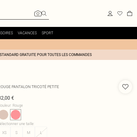
SOIRES
VACANCES
SPORT
 STANDARD GRATUITE POUR TOUTES LES COMMANDES
ROUGE PANTALON TRICOTÉ PETITE
32,00 €
ouleur
:
Rouge
électionner une taille
:
XS
S
M
L