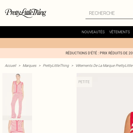
NOUVEAUTÉS
VÊTEMENTS
RÉDUCTIONS D'ÉTÉ : PRIX RÉDUITS DE 2
Accueil
>
Marques
>
PrettyLittleThing
>
Vêtements De La Marque PrettyLittl
PETITE