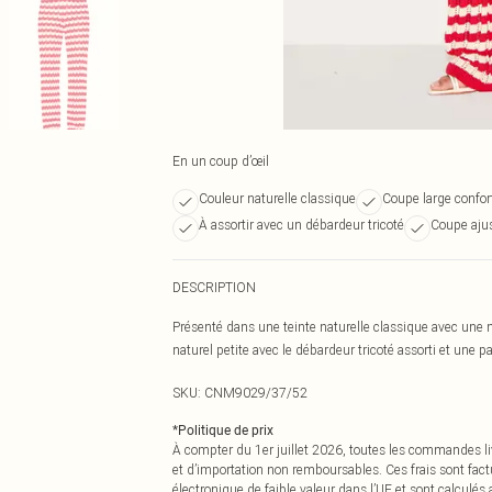
En un coup d’œil
Couleur naturelle classique
Coupe large confor
À assortir avec un débardeur tricoté
Coupe ajus
DESCRIPTION
Présenté dans une teinte naturelle classique avec une m
naturel petite avec le débardeur tricoté assorti et une pa
SKU:
CNM9029/37/52
*
Politique de prix
À compter du 1er juillet 2026, toutes les commandes li
et d’importation non remboursables. Ces frais sont fact
électronique de faible valeur dans l’UE et sont calculés