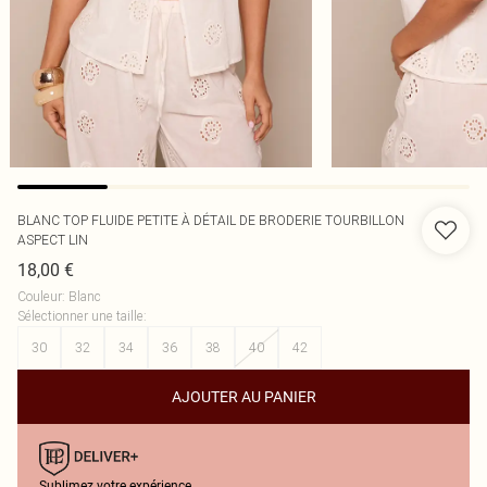
BLANC TOP FLUIDE PETITE À DÉTAIL DE BRODERIE TOURBILLON
ASPECT LIN
18,00 €
Couleur
:
Blanc
Sélectionner une taille
:
30
32
34
36
38
40
42
AJOUTER AU PANIER
Sublimez votre expérience