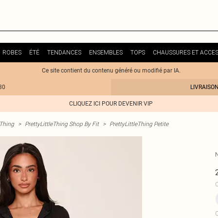
ROBES
ÉTÉ
TENDANCES
ENSEMBLES
TOPS
CHAUSSURES ET ACCES
Ce site contient du contenu généré ou modifié par IA.
30
LIVRAISO
CLIQUEZ ICI POUR DEVENIR VIP
eThing
>
PrettyLittleThing Shop By Fit
>
PrettyLittleThing Petite
C