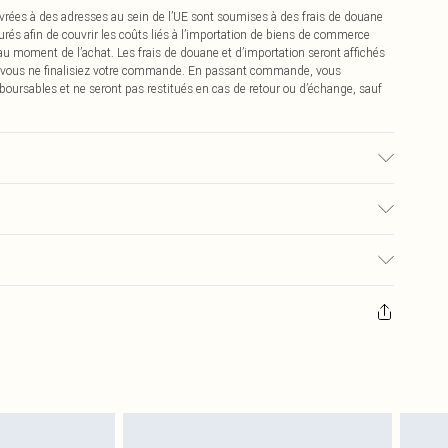
vrées à des adresses au sein de l’UE sont soumises à des frais de douane
urés afin de couvrir les coûts liés à l’importation de biens de commerce
 au moment de l’achat. Les frais de douane et d’importation seront affichés
 vous ne finalisiez votre commande. En passant commande, vous
boursables et ne seront pas restitués en cas de retour ou d’échange, sauf
 du tissu utilisé, la couleur peut déteindre.
€2.99
pter de la réception pour nous retourner un article.
€9.99
masques tendance, les cosmétiques, les bijoux pour piercings, les jouets
'opercule d'hygiène est endommagé ou endommagé.
€2.99
 non lavés et porter leurs étiquettes d'origine. Les chaussures doivent
a maison, y compris le linge de lit, les matelas, les surmatelas et les
d'origine non ouvert. Ceci n'affecte pas vos droits statutaires.
 de retour.