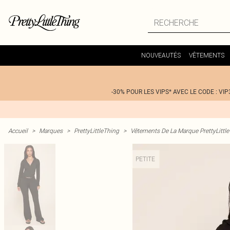
NOUVEAUTÉS
VÊTEMENTS
-30% POUR LES VIPS* AVEC LE CODE : VIP
Accueil
>
Marques
>
PrettyLittleThing
>
Vêtements De La Marque PrettyLittl
PETITE