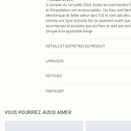
À compter du 1er juillet 2026, toutes les commandes li
et d’importation non remboursables. Ces frais sont fact
électronique de faible valeur dans l’UE et sont calculés
comme une ligne distincte lors du paiement avant que
reconnaissez et acceptez que ces frais ne sont pas rem
lorsque la loi applicable l’exige.
DÉTAILS ET ENTRETIEN DU PRODUIT
95,0 % Coton, 5,0 % Élasthanne Veuillez noter : en raison
LIVRAISON
Livraison standard France
RETOURS
Jusqu'à 7 jours ouvrables
Un problème survient ? Vous disposez de 21 jours à com
Livraison express France
PARTAGER
Veuillez noter que nous ne pouvons pas rembourser les 
Jusqu'à 2-3 jours ouvrables
pour adultes, les maillots de bain ou la lingerie si l
Livraison en Point Relais
Les chaussures et/ou vêtements doivent être non portés,
Jusqu'à 7 jours ouvrables
également être essayées en intérieur. Les articles pour l
VOUS POURRIEZ AUSSI AIMER
oreillers, doivent être inutilisés et dans leur emballage 
Cliquez
ici
pour consulter l'intégralité de notre politique