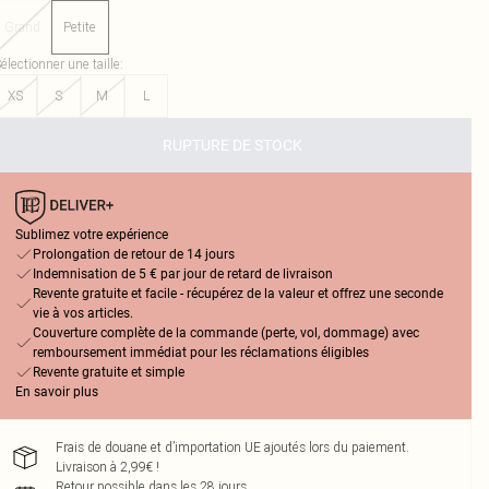
Grand
Petite
électionner une taille
:
XS
S
M
L
RUPTURE DE STOCK
Sublimez votre expérience
Prolongation de retour de 14 jours
Indemnisation de 5 € par jour de retard de livraison
Revente gratuite et facile - récupérez de la valeur et offrez une seconde
vie à vos articles.
Couverture complète de la commande (perte, vol, dommage) avec
remboursement immédiat pour les réclamations éligibles
Revente gratuite et simple
En savoir plus
Frais de douane et d’importation UE ajoutés lors du paiement.
Livraison à 2,99€ !
Retour possible dans les 28 jours