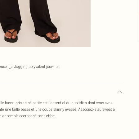
euse
Jogging polyvalent jour-nuit
le basse gris chiné petite est l'essentiel du quotidien dont vous avez
nte une taille basse et une coupe skinny évasée. Associez-le au sweat à
un ensemble coordonné sans effort.