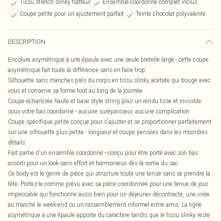
Tissu stretch slinky flatteur
Ensemble coordonné complet inclus
Coupe petite pour un ajustement parfait
Teinte chocolat polyvalente
DESCRIPTION
Encolure asymétrique à une épaule avec une seule bretelle large - cette coupe
asymétrique fait toute la différence sans en faire trop
Silhouette sans manches près du corps en tissu slinky acétate qui bouge avec
vous et conserve sa forme tout au long de la journée
Coupe échancrée haute et base style string pour un rendu lisse et invisible
sous votre bas coordonné - aucune surépaisseur, aucune complication
Coupe spécifique petite conçue pour s'ajuster et se proportionner parfaitement
sur une silhouette plus petite - longueur et coupe pensées dans les moindres
détails
Fait partie d'un ensemble coordonné - conçu pour être porté avec son bas
assorti pour un look sans effort et harmonieux dès la sortie du sac
Ce body est le genre de pièce qui structure toute une tenue sans se prendre la
tête. Portez-le comme prévu avec sa pièce coordonnée pour une tenue de jour
impeccable qui fonctionne aussi bien pour un déjeuner décontracté, une virée
au marché le week-end ou un rassemblement informel entre amis. La ligne
asymétrique à une épaule apporte du caractère tandis que le tissu slinky reste