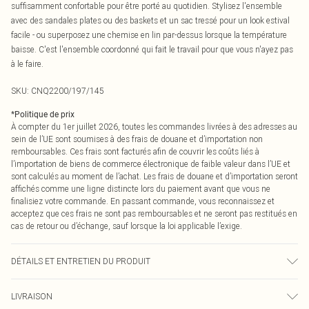
suffisamment confortable pour être porté au quotidien. Stylisez l'ensemble
avec des sandales plates ou des baskets et un sac tressé pour un look estival
facile - ou superposez une chemise en lin par-dessus lorsque la température
baisse. C'est l'ensemble coordonné qui fait le travail pour que vous n'ayez pas
à le faire.
SKU:
CNQ2200/197/145
*
Politique de prix
À compter du 1er juillet 2026, toutes les commandes livrées à des adresses au
sein de l’UE sont soumises à des frais de douane et d’importation non
remboursables. Ces frais sont facturés afin de couvrir les coûts liés à
l’importation de biens de commerce électronique de faible valeur dans l’UE et
sont calculés au moment de l’achat. Les frais de douane et d’importation seront
affichés comme une ligne distincte lors du paiement avant que vous ne
finalisiez votre commande. En passant commande, vous reconnaissez et
acceptez que ces frais ne sont pas remboursables et ne seront pas restitués en
cas de retour ou d’échange, sauf lorsque la loi applicable l’exige.
DÉTAILS ET ENTRETIEN DU PRODUIT
78% Polyester Recyclé, 22% Élasthanne Veuillez noter : en raison du tissu
LIVRAISON
utilisé, la couleur peut déteindre.