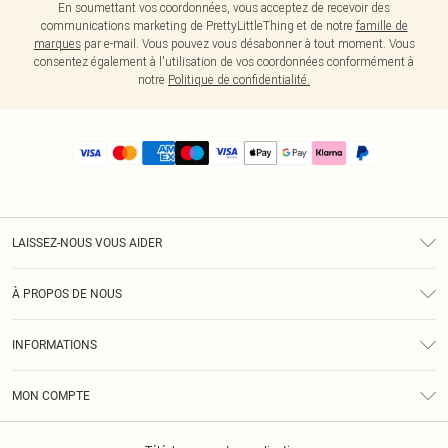
En soumettant vos coordonnées, vous acceptez de recevoir des
communications marketing de PrettyLittleThing et de notre
famille de
marques
par e-mail. Vous pouvez vous désabonner à tout moment. Vous
consentez également à l'utilisation de vos coordonnées conformément à
notre
Politique de confidentialité.
LAISSEZ-NOUS VOUS AIDER
Assistance
À PROPOS DE NOUS
Retours
À Notre Sujet
Guide Des Tailles
INFORMATIONS
PLT Réduction pour les étudiants
Livraison
Conditions Générales
Diversité
Royalty
MON COMPTE
Politique De Confidentialité
Klarna
Cookies
Informations Sur L’App PLT
Réduction étudiant - Student Beans