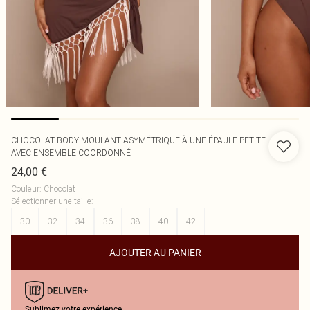
CHOCOLAT BODY MOULANT ASYMÉTRIQUE À UNE ÉPAULE PETITE
AVEC ENSEMBLE COORDONNÉ
24,00 €
Couleur
:
Chocolat
Sélectionner une taille
:
30
32
34
36
38
40
42
AJOUTER AU PANIER
Sublimez votre expérience