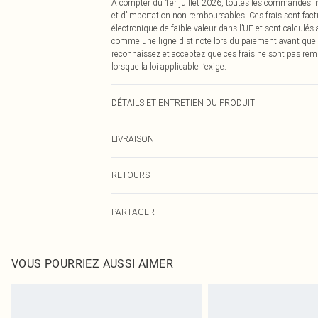
À compter du 1er juillet 2026, toutes les commandes li
et d’importation non remboursables. Ces frais sont fact
électronique de faible valeur dans l’UE et sont calculés
comme une ligne distincte lors du paiement avant que
reconnaissez et acceptez que ces frais ne sont pas rem
lorsque la loi applicable l’exige.
DÉTAILS ET ENTRETIEN DU PRODUIT
100,0 % Acrylique Veuillez noter : en raison du tissu uti
LIVRAISON
Livraison standard France
RETOURS
Jusqu'à 7 jours ouvrables
Un problème survient ? Vous disposez de 21 jours à com
Livraison express France
PARTAGER
Veuillez noter que nous ne pouvons pas rembourser les 
Jusqu'à 2-3 jours ouvrables
pour adultes, les maillots de bain ou la lingerie si l
Livraison en Point Relais
Les chaussures et/ou vêtements doivent être non portés,
Jusqu'à 7 jours ouvrables
également être essayées en intérieur. Les articles pour l
VOUS POURRIEZ AUSSI AIMER
oreillers, doivent être inutilisés et dans leur emballage 
Cliquez
ici
pour consulter l'intégralité de notre politique