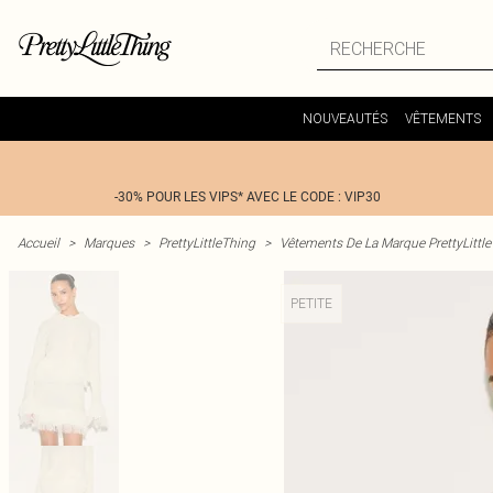
NOUVEAUTÉS
VÊTEMENTS
-30% POUR LES VIPS* AVEC LE CODE : VIP30
Accueil
>
Marques
>
PrettyLittleThing
>
Vêtements De La Marque PrettyLittl
PETITE