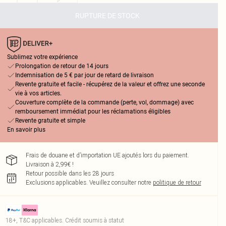
RUPTURE DE STOCK
Sublimez votre expérience
Prolongation de retour de 14 jours
Indemnisation de 5 € par jour de retard de livraison
Revente gratuite et facile - récupérez de la valeur et offrez une seconde
vie à vos articles.
Couverture complète de la commande (perte, vol, dommage) avec
remboursement immédiat pour les réclamations éligibles
Revente gratuite et simple
En savoir plus
Frais de douane et d’importation UE ajoutés lors du paiement.
Livraison à 2,99€ !
Retour possible dans les 28 jours
Exclusions applicables.
Veuillez consulter notre
politique de retour
18+, T&C applicables. Crédit soumis à statut