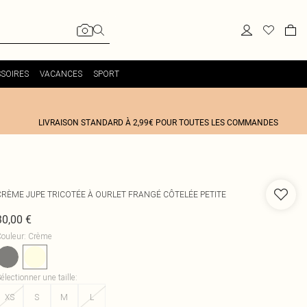
SOIRES
VACANCES
SPORT
LIVRAISON STANDARD À 2,99€ POUR TOUTES LES COMMANDES
CRÈME JUPE TRICOTÉE À OURLET FRANGÉ CÔTELÉE PETITE
30,00 €
ouleur
:
Crème
électionner une taille
:
XS
S
M
L