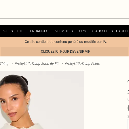
ROBES
ÉTÉ
TENDANCES
ENSEMBLES
TOPS
CHAUSSURES ET ACCES
Ce site contient du contenu généré ou modifié par IA.
CLIQUEZ ICI POUR DEVENIR VIP
eThing
>
PrettyLittleThing Shop By Fit
>
PrettyLittleThing Petite
C
S