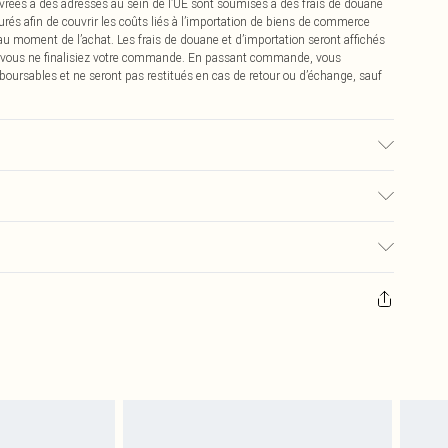
vrées à des adresses au sein de l’UE sont soumises à des frais de douane
urés afin de couvrir les coûts liés à l’importation de biens de commerce
 au moment de l’achat. Les frais de douane et d’importation seront affichés
 vous ne finalisiez votre commande. En passant commande, vous
boursables et ne seront pas restitués en cas de retour ou d’échange, sauf
lisé, la couleur peut déteindre.
€2.99
pter de la réception pour nous retourner un article.
€9.99
masques tendance, les cosmétiques, les bijoux pour piercings, les jouets
'opercule d'hygiène est endommagé ou endommagé.
€2.99
 non lavés et porter leurs étiquettes d'origine. Les chaussures doivent
a maison, y compris le linge de lit, les matelas, les surmatelas et les
d'origine non ouvert. Ceci n'affecte pas vos droits statutaires.
 de retour.