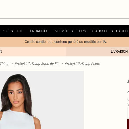
ROBES
ÉTÉ
TENDANCES
ENSEMBLES
TOPS
CHAUSSURES ET ACCES
Ce site contient du contenu généré ou modifié par IA.
0%
LIVRAISON
eThing
>
PrettyLittleThing Shop By Fit
>
PrettyLittleThing Petite
C
S