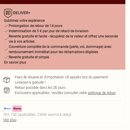
Sublimez votre expérience
Prolongation de retour de 14 jours
Indemnisation de 5 € par jour de retard de livraison
Revente gratuite et facile - récupérez de la valeur et offrez une seconde
vie à vos articles.
Couverture complète de la commande (perte, vol, dommage) avec
remboursement immédiat pour les réclamations éligibles
Revente gratuite et simple
En savoir plus
Frais de douane et d’importation UE ajoutés lors du paiement.
Livraison à gratuite !
Retour possible dans les 28 jours
Exclusions applicables.
Veuillez consulter notre
politique de retour
18+, T&C applicables. Crédit soumis à statut
Voir plus