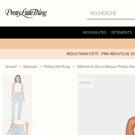
NOUVEAUTÉS
VÊTEMENTS
RÉDUCTIONS D'ÉTÉ : PRIX RÉDUITS DE 2
Accueil
>
Marques
>
PrettyLittleThing
>
Vêtements De La Marque PrettyLittl
PETITE