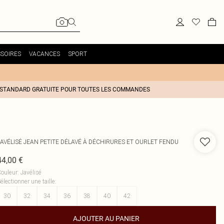
SOIRES
VACANCES
SPORT
 STANDARD GRATUITE POUR TOUTES LES COMMANDES
JAVÉLISÉ JEAN PETITE DÉLAVÉ À DÉCHIRURES ET OURLET FENDU
44,00 €
ouleur
:
Javélisé
électionner une taille
:
30
32
34
36
38
40
42
AJOUTER AU PANIER