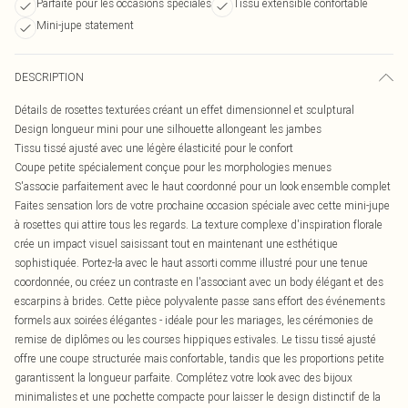
Parfaite pour les occasions spéciales
Tissu extensible confortable
Mini-jupe statement
DESCRIPTION
Détails de rosettes texturées créant un effet dimensionnel et sculptural
Design longueur mini pour une silhouette allongeant les jambes
Tissu tissé ajusté avec une légère élasticité pour le confort
Coupe petite spécialement conçue pour les morphologies menues
S'associe parfaitement avec le haut coordonné pour un look ensemble complet
Faites sensation lors de votre prochaine occasion spéciale avec cette mini-jupe
à rosettes qui attire tous les regards. La texture complexe d'inspiration florale
crée un impact visuel saisissant tout en maintenant une esthétique
sophistiquée. Portez-la avec le haut assorti comme illustré pour une tenue
coordonnée, ou créez un contraste en l'associant avec un body élégant et des
escarpins à brides. Cette pièce polyvalente passe sans effort des événements
formels aux soirées élégantes - idéale pour les mariages, les cérémonies de
remise de diplômes ou les courses hippiques estivales. Le tissu tissé ajusté
offre une coupe structurée mais confortable, tandis que les proportions petite
garantissent la longueur parfaite. Complétez votre look avec des bijoux
minimalistes et une pochette compacte pour laisser le design distinctif de la