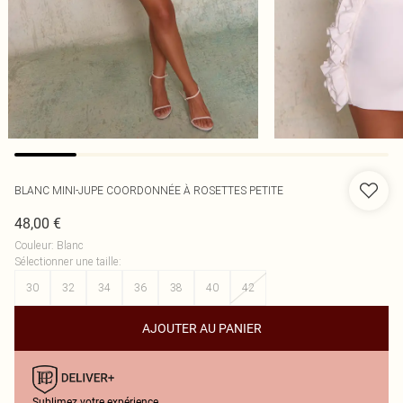
BLANC MINI-JUPE COORDONNÉE À ROSETTES PETITE
48,00 €
Couleur
:
Blanc
Sélectionner une taille
:
30
32
34
36
38
40
42
AJOUTER AU PANIER
Sublimez votre expérience