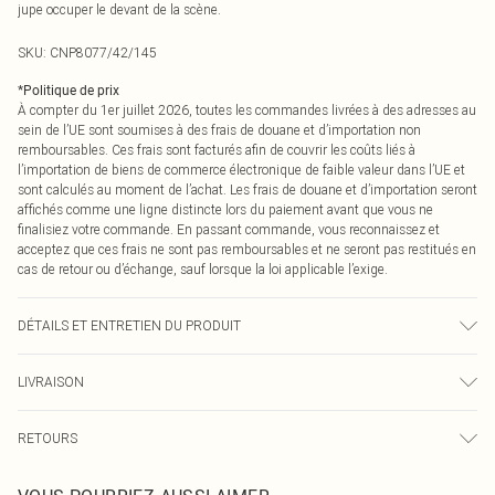
jupe occuper le devant de la scène.
SKU:
CNP8077/42/145
*
Politique de prix
À compter du 1er juillet 2026, toutes les commandes livrées à des adresses au
sein de l’UE sont soumises à des frais de douane et d’importation non
remboursables. Ces frais sont facturés afin de couvrir les coûts liés à
l’importation de biens de commerce électronique de faible valeur dans l’UE et
sont calculés au moment de l’achat. Les frais de douane et d’importation seront
affichés comme une ligne distincte lors du paiement avant que vous ne
finalisiez votre commande. En passant commande, vous reconnaissez et
acceptez que ces frais ne sont pas remboursables et ne seront pas restitués en
cas de retour ou d’échange, sauf lorsque la loi applicable l’exige.
DÉTAILS ET ENTRETIEN DU PRODUIT
95% Polyester, 5% Élasthanne Veuillez noter : en raison du tissu utilisé, la
LIVRAISON
couleur peut déteindre.
Livraison standard France
0
RETOURS
Jusqu'à 7 jours ouvrables
Un problème survient ? Vous disposez de 21 jours à compter de la réception
Livraison express France
€7.99