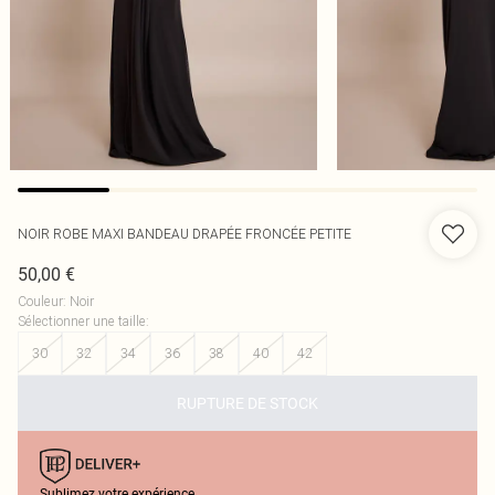
NOIR ROBE MAXI BANDEAU DRAPÉE FRONCÉE PETITE
50,00 €
Couleur
:
Noir
Sélectionner une taille
:
30
32
34
36
38
40
42
RUPTURE DE STOCK
Sublimez votre expérience