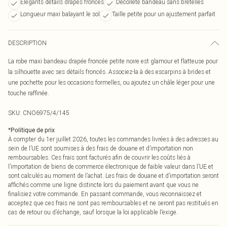
Élégants détails drapés froncés
Décolleté bandeau sans bretelles
Longueur maxi balayant le sol
Taille petite pour un ajustement parfait
DESCRIPTION
La robe maxi bandeau drapée froncée petite noire est glamour et flatteuse pour
la silhouette avec ses détails froncés. Associez-la à des escarpins à brides et
une pochette pour les occasions formelles, ou ajoutez un châle léger pour une
touche raffinée.
SKU:
CNO6975/4/145
*
Politique de prix
À compter du 1er juillet 2026, toutes les commandes livrées à des adresses au
sein de l’UE sont soumises à des frais de douane et d’importation non
remboursables. Ces frais sont facturés afin de couvrir les coûts liés à
l’importation de biens de commerce électronique de faible valeur dans l’UE et
sont calculés au moment de l’achat. Les frais de douane et d’importation seront
affichés comme une ligne distincte lors du paiement avant que vous ne
finalisiez votre commande. En passant commande, vous reconnaissez et
acceptez que ces frais ne sont pas remboursables et ne seront pas restitués en
cas de retour ou d’échange, sauf lorsque la loi applicable l’exige.