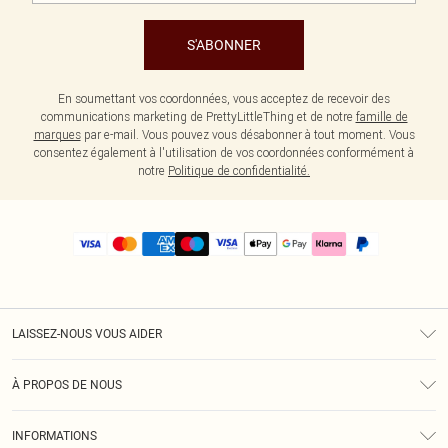
S'ABONNER
En soumettant vos coordonnées, vous acceptez de recevoir des
communications marketing de PrettyLittleThing et de notre
famille de
marques
par e-mail. Vous pouvez vous désabonner à tout moment. Vous
consentez également à l'utilisation de vos coordonnées conformément à
notre
Politique de confidentialité.
LAISSEZ-NOUS VOUS AIDER
Assistance
À PROPOS DE NOUS
Retours
À Notre Sujet
Guide Des Tailles
INFORMATIONS