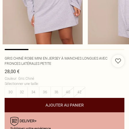
GRIS CHINÉ ROBE MINI EN JERSEY À MANCHES LONGUES AVEC
FRONCES LATÉRALES PETITE
28,00 €
Couleur
:
Gris Chiné
Sélectionner une taille
:
30
32
34
36
38
40
42
AJOUTER AU PANIER
Sublimez votre expérience