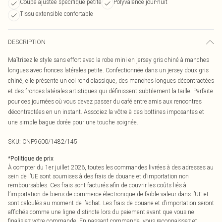
Coupe ajustée spécifique petite
Polyvalence jour-nuit
Tissu extensible confortable
DESCRIPTION
Maîtrisez le style sans effort avec la robe mini en jersey gris chiné à manches
longues avec fronces latérales petite. Confectionnée dans un jersey doux gris
chiné, elle présente un col rond classique, des manches longues décontractées
et des fronces latérales artistiques qui définissent subtilement la taille. Parfaite
pour ces journées où vous devez passer du café entre amis aux rencontres
décontractées en un instant. Associez la vôtre à des bottines imposantes et
une simple bague dorée pour une touche soignée.
SKU:
CNP9600/1482/145
*
Politique de prix
À compter du 1er juillet 2026, toutes les commandes livrées à des adresses au
sein de l’UE sont soumises à des frais de douane et d’importation non
remboursables. Ces frais sont facturés afin de couvrir les coûts liés à
l’importation de biens de commerce électronique de faible valeur dans l’UE et
sont calculés au moment de l’achat. Les frais de douane et d’importation seront
affichés comme une ligne distincte lors du paiement avant que vous ne
finalisiez votre commande. En passant commande, vous reconnaissez et