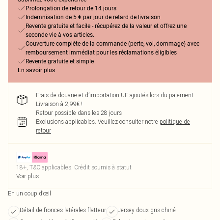
Prolongation de retour de 14 jours
Indemnisation de 5 € par jour de retard de livraison
Revente gratuite et facile - récupérez de la valeur et offrez une
seconde vie à vos articles.
Couverture complète de la commande (perte, vol, dommage) avec
remboursement immédiat pour les réclamations éligibles
Revente gratuite et simple
En savoir plus
Frais de douane et d’importation UE ajoutés lors du paiement.
Livraison à 2,99€ !
Retour possible dans les 28 jours
Exclusions applicables.
Veuillez consulter notre
politique de
retour
18+, T&C applicables. Crédit soumis à statut
Voir plus
En un coup d’œil
Détail de fronces latérales flatteur
Jersey doux gris chiné