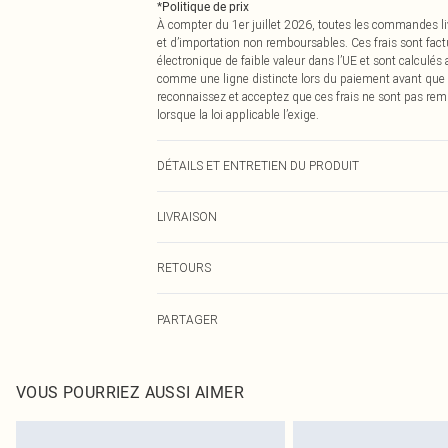
*
Politique de prix
À compter du 1er juillet 2026, toutes les commandes li
et d’importation non remboursables. Ces frais sont fact
électronique de faible valeur dans l’UE et sont calculés
comme une ligne distincte lors du paiement avant que
reconnaissez et acceptez que ces frais ne sont pas rem
lorsque la loi applicable l’exige.
DÉTAILS ET ENTRETIEN DU PRODUIT
92,0 % Polyester, 8,0 % Élasthanne Veuillez noter : en ra
LIVRAISON
Livraison standard France
RETOURS
Jusqu'à 7 jours ouvrables
Un problème survient ? Vous disposez de 21 jours à com
Livraison express France
PARTAGER
Veuillez noter que nous ne pouvons pas rembourser les 
Jusqu'à 2-3 jours ouvrables
pour adultes, les maillots de bain ou la lingerie si l
Livraison en Point Relais
Les chaussures et/ou vêtements doivent être non portés,
Jusqu'à 7 jours ouvrables
également être essayées en intérieur. Les articles pour l
VOUS POURRIEZ AUSSI AIMER
oreillers, doivent être inutilisés et dans leur emballage 
Cliquez
ici
pour consulter l'intégralité de notre politique