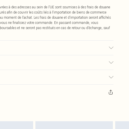
vrées à des adresses au sein de l’UE sont soumises à des frais de douane
urés afin de couvrir les coûts liés à l’importation de biens de commerce
 au moment de l’achat. Les frais de douane et d’importation seront affichés
 vous ne finalisiez votre commande. En passant commande, vous
boursables et ne seront pas restitués en cas de retour ou d’échange, sauf
ison du tissu utilisé, la couleur peut déteindre.
0
pter de la réception pour nous retourner un article.
€7.99
masques tendance, les cosmétiques, les bijoux pour piercings, les jouets
'opercule d'hygiène est endommagé ou endommagé.
€2.99
 non lavés et porter leurs étiquettes d'origine. Les chaussures doivent
a maison, y compris le linge de lit, les matelas, les surmatelas et les
d'origine non ouvert. Ceci n'affecte pas vos droits statutaires.
 de retour.