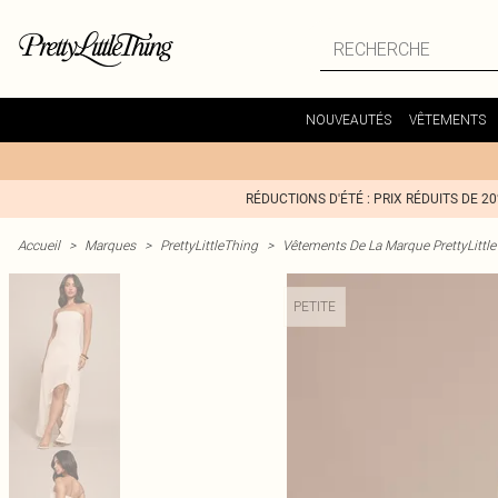
NOUVEAUTÉS
VÊTEMENTS
RÉDUCTIONS D'ÉTÉ : PRIX RÉDUITS DE 2
Accueil
>
Marques
>
PrettyLittleThing
>
Vêtements De La Marque PrettyLittl
PETITE