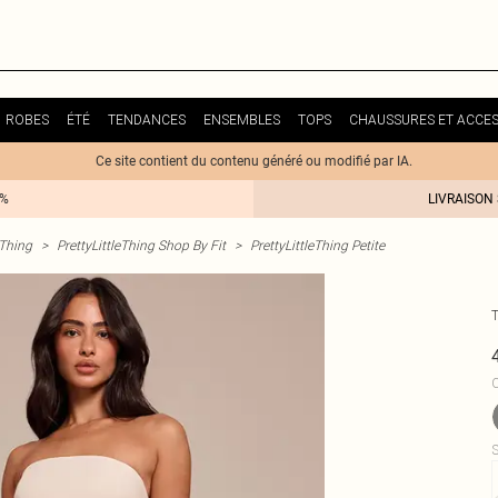
ROBES
ÉTÉ
TENDANCES
ENSEMBLES
TOPS
CHAUSSURES ET ACCES
Ce site contient du contenu généré ou modifié par IA.
0%
LIVRAISON
eThing
>
PrettyLittleThing Shop By Fit
>
PrettyLittleThing Petite
C
S