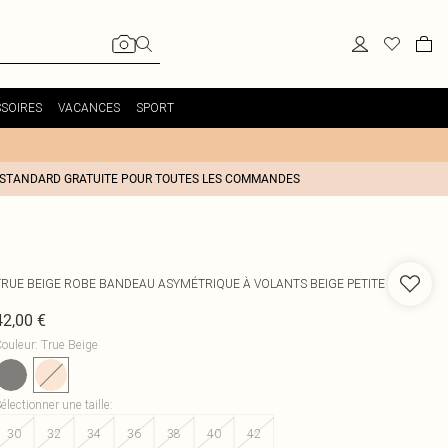
SOIRES
VACANCES
SPORT
 STANDARD GRATUITE POUR TOUTES LES COMMANDES
TRUE BEIGE ROBE BANDEAU ASYMÉTRIQUE À VOLANTS BEIGE PETITE
42,00 €
ouleur
:
True Beige
électionner une taille
:
30
32
34
36
38
40
42