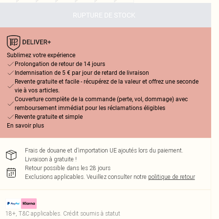
RUPTURE DE STOCK
Sublimez votre expérience
Prolongation de retour de 14 jours
Indemnisation de 5 € par jour de retard de livraison
Revente gratuite et facile - récupérez de la valeur et offrez une seconde
vie à vos articles.
Couverture complète de la commande (perte, vol, dommage) avec
remboursement immédiat pour les réclamations éligibles
Revente gratuite et simple
En savoir plus
Frais de douane et d’importation UE ajoutés lors du paiement.
Livraison à gratuite !
Retour possible dans les 28 jours
Exclusions applicables.
Veuillez consulter notre
politique de retour
18+, T&C applicables. Crédit soumis à statut