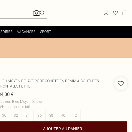
SOIRES
VACANCES
SPORT
BLEU MOYEN DÉLAVÉ ROBE COURTE EN DENIM À COUTURES
FRONTALES PETITE
34,00 €
ouleur
:
Bleu Moyen Délavé
électionner une taille
:
30
32
34
36
38
40
42
AJOUTER AU PANIER