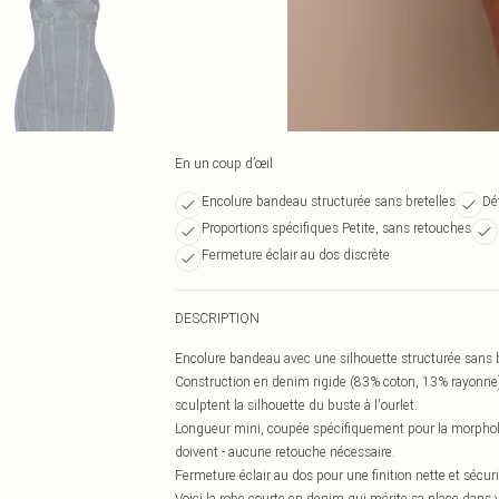
En un coup d’œil
Encolure bandeau structurée sans bretelles
Dé
Proportions spécifiques Petite, sans retouches
Fermeture éclair au dos discrète
DESCRIPTION
Encolure bandeau avec une silhouette structurée sans br
Construction en denim rigide (83% coton, 13% rayonne) 
sculptent la silhouette du buste à l'ourlet.
Longueur mini, coupée spécifiquement pour la morpholog
doivent - aucune retouche nécessaire.
Fermeture éclair au dos pour une finition nette et sécu
Voici la robe courte en denim qui mérite sa place dans v