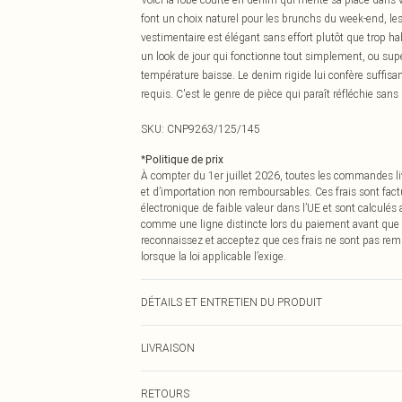
font un choix naturel pour les brunchs du week-end, les
vestimentaire est élégant sans effort plutôt que trop h
un look de jour qui fonctionne tout simplement, ou su
température baisse. Le denim rigide lui confère suffis
requis. C'est le genre de pièce qui paraît réfléchie sans 
SKU:
CNP9263/125/145
*
Politique de prix
À compter du 1er juillet 2026, toutes les commandes li
et d’importation non remboursables. Ces frais sont fact
électronique de faible valeur dans l’UE et sont calculés
comme une ligne distincte lors du paiement avant que
reconnaissez et acceptez que ces frais ne sont pas rem
lorsque la loi applicable l’exige.
DÉTAILS ET ENTRETIEN DU PRODUIT
83% Coton, 13% Rayonne, 4% Autres Fibres Veuillez noter
LIVRAISON
Livraison standard France
RETOURS