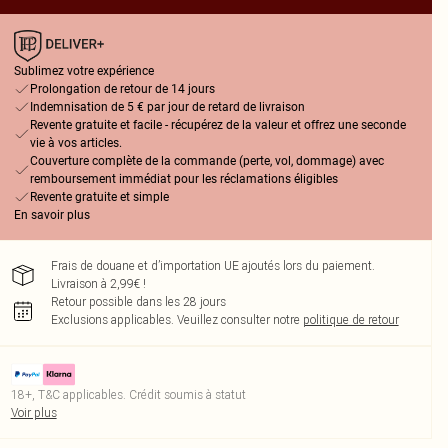
Sublimez votre expérience
Prolongation de retour de 14 jours
Indemnisation de 5 € par jour de retard de livraison
Revente gratuite et facile - récupérez de la valeur et offrez une seconde
vie à vos articles.
Couverture complète de la commande (perte, vol, dommage) avec
remboursement immédiat pour les réclamations éligibles
Revente gratuite et simple
En savoir plus
Frais de douane et d’importation UE ajoutés lors du paiement.
Livraison à 2,99€ !
Retour possible dans les 28 jours
Exclusions applicables.
Veuillez consulter notre
politique de retour
18+, T&C applicables. Crédit soumis à statut
Voir plus