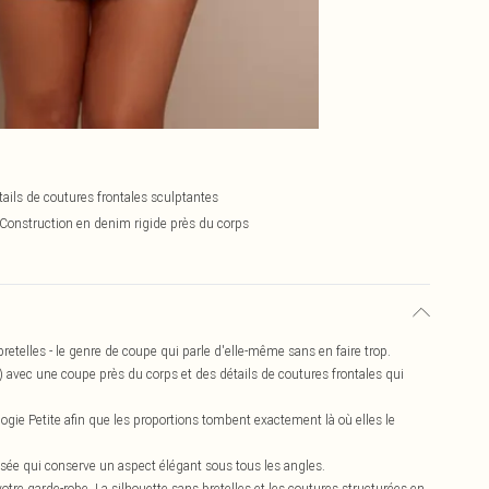
tails de coutures frontales sculptantes
Construction en denim rigide près du corps
etelles - le genre de coupe qui parle d'elle-même sans en faire trop.
avec une coupe près du corps et des détails de coutures frontales qui
ie Petite afin que les proportions tombent exactement là où elles le
risée qui conserve un aspect élégant sous tous les angles.
otre garde-robe. La silhouette sans bretelles et les coutures structurées en