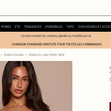
ROBES
ÉTÉ
TENDANCES
ENSEMBLES
TOPS
CHAUSSURES ET ACCES
Ce site contient du contenu généré ou modifié par IA.
LIVRAISON STANDARD GRATUITE POUR TOUTES LES COMMANDES
>
Robes Courtes
>
Robes En Jean Petite Taille
C
S