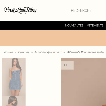
NOUVEAUTÉS
VÊTEMENTS
Accueil
>
Femmes
>
Achat Par Ajustement
>
Vêtements Pour Petites Tailles
PETITE