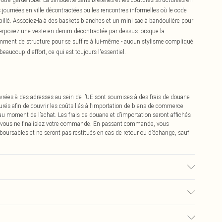
 journées en ville décontractées ou les rencontres informelles où le code
abillé. Associez-la à des baskets blanches et un mini sac à bandoulière pour
perposez une veste en denim décontractée par-dessus lorsque la
amment de structure pour se suffire à lui-même - aucun stylisme compliqué
beaucoup d'effort, ce qui est toujours l'essentiel.
vrées à des adresses au sein de l’UE sont soumises à des frais de douane
urés afin de couvrir les coûts liés à l’importation de biens de commerce
 au moment de l’achat. Les frais de douane et d’importation seront affichés
 vous ne finalisiez votre commande. En passant commande, vous
boursables et ne seront pas restitués en cas de retour ou d’échange, sauf
 : en raison du tissu utilisé, la couleur peut déteindre.
€2.99