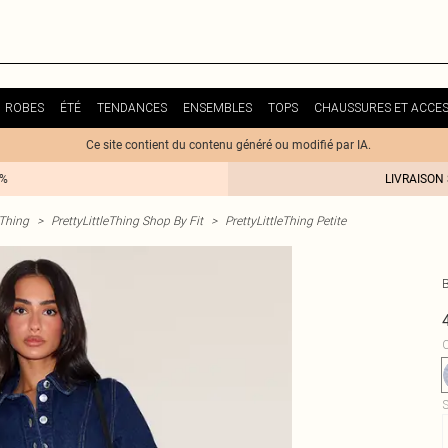
ROBES
ÉTÉ
TENDANCES
ENSEMBLES
TOPS
CHAUSSURES ET ACCES
Ce site contient du contenu généré ou modifié par IA.
0%
LIVRAISON
eThing
>
PrettyLittleThing Shop By Fit
>
PrettyLittleThing Petite
C
S