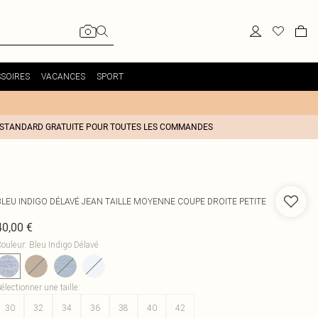
SOIRES
VACANCES
SPORT
 STANDARD GRATUITE POUR TOUTES LES COMMANDES
BLEU INDIGO DÉLAVÉ JEAN TAILLE MOYENNE COUPE DROITE PETITE
40,00 €
ouleur
:
Bleu Indigo Délavé
électionner une taille
:
30
32
34
36
38
40
42