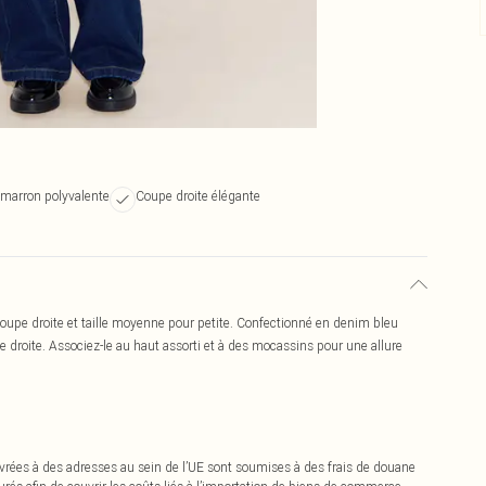
marron polyvalente
Coupe droite élégante
coupe droite et taille moyenne pour petite. Confectionné en denim bleu
e droite. Associez-le au haut assorti et à des mocassins pour une allure
vrées à des adresses au sein de l’UE sont soumises à des frais de douane