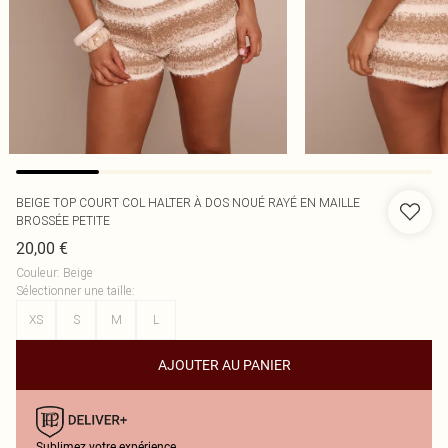
BEIGE TOP COURT COL HALTER À DOS NOUÉ RAYÉ EN MAILLE
BROSSÉE PETITE
20,00 €
Couleur
:
Beige
Sélectionner une taille
:
XS
S
M
L
AJOUTER AU PANIER
Sublimez votre expérience