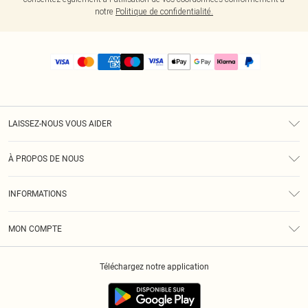
notre
Politique de confidentialité.
LAISSEZ-NOUS VOUS AIDER
Assistance
À PROPOS DE NOUS
Retours
À Notre Sujet
Guide Des Tailles
INFORMATIONS
PLT Réduction pour les étudiants
Livraison
Conditions Générales
Diversité
Royalty
MON COMPTE
Politique De Confidentialité
Klarna
Cookies
Informations Sur L’App PLT
Réduction étudiant - Student Beans
Téléchargez notre application
Historique