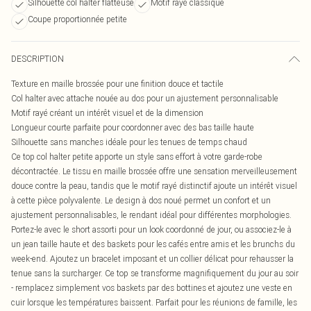
Silhouette col halter flatteuse
Motif rayé classique
Coupe proportionnée petite
DESCRIPTION
Texture en maille brossée pour une finition douce et tactile
Col halter avec attache nouée au dos pour un ajustement personnalisable
Motif rayé créant un intérêt visuel et de la dimension
Longueur courte parfaite pour coordonner avec des bas taille haute
Silhouette sans manches idéale pour les tenues de temps chaud
Ce top col halter petite apporte un style sans effort à votre garde-robe
décontractée. Le tissu en maille brossée offre une sensation merveilleusement
douce contre la peau, tandis que le motif rayé distinctif ajoute un intérêt visuel
à cette pièce polyvalente. Le design à dos noué permet un confort et un
ajustement personnalisables, le rendant idéal pour différentes morphologies.
Portez-le avec le short assorti pour un look coordonné de jour, ou associez-le à
un jean taille haute et des baskets pour les cafés entre amis et les brunchs du
week-end. Ajoutez un bracelet imposant et un collier délicat pour rehausser la
tenue sans la surcharger. Ce top se transforme magnifiquement du jour au soir
- remplacez simplement vos baskets par des bottines et ajoutez une veste en
cuir lorsque les températures baissent. Parfait pour les réunions de famille, les