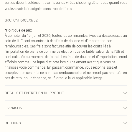
sorties décontractées entre amis ou les virées shopping détendues quand vous
voulez avoir l'air soignée sans trop d'efforts.
SKU:
CNP6483/3/52
*
Politique de prix
À compter du 1er juillet 2026, toutes les commandes livrées à des adresses au
sein de l’UE sont soumises à des frais de douane et d’importation non
remboursables. Ces frais sont facturés afin de couvrir les coûts liés à
l’importation de biens de commerce électronique de faible valeur dans l’UE et
sont calculés au moment de l’achat. Les frais de douane et d’importation seront
affichés comme une ligne distincte lors du paiement avant que vous ne
finalisiez votre commande. En passant commande, vous reconnaissez et
acceptez que ces frais ne sont pas remboursables et ne seront pas restitués en
cas de retour ou d’échange, sauf lorsque la loi applicable l’exige.
DÉTAILS ET ENTRETIEN DU PRODUIT
100% Polyester Veuillez noter : en raison du tissu utilisé, la couleur peut
LIVRAISON
déteindre.
Livraison standard France
0
RETOURS
Jusqu'à 7 jours ouvrables