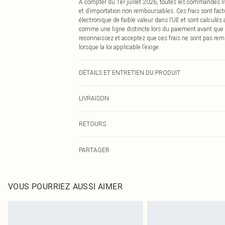
À compter du 1er juillet 2026, toutes les commandes li
et d’importation non remboursables. Ces frais sont fact
électronique de faible valeur dans l’UE et sont calculés
comme une ligne distincte lors du paiement avant que
reconnaissez et acceptez que ces frais ne sont pas rem
lorsque la loi applicable l’exige.
DÉTAILS ET ENTRETIEN DU PRODUIT
100,0% Polyester Veuillez noter : en raison du tissu util
LIVRAISON
Livraison standard France
RETOURS
Jusqu'à 7 jours ouvrables
Un problème survient ? Vous disposez de 21 jours à com
Livraison express France
PARTAGER
Veuillez noter que nous ne pouvons pas rembourser les 
Jusqu'à 2-3 jours ouvrables
pour adultes, les maillots de bain ou la lingerie si l
Livraison en Point Relais
Les chaussures et/ou vêtements doivent être non portés,
Jusqu'à 7 jours ouvrables
également être essayées en intérieur. Les articles pour l
VOUS POURRIEZ AUSSI AIMER
oreillers, doivent être inutilisés et dans leur emballage 
Cliquez
ici
pour consulter l'intégralité de notre politique