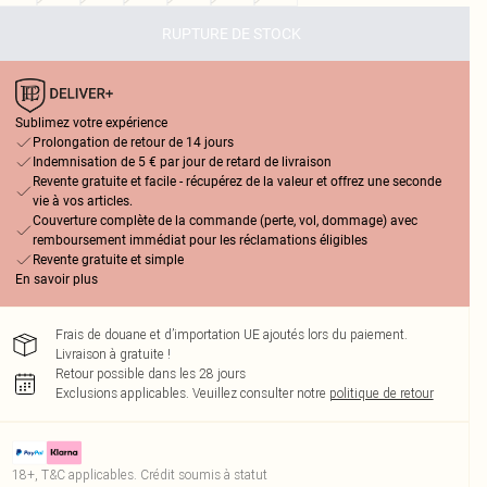
RUPTURE DE STOCK
Sublimez votre expérience
Prolongation de retour de 14 jours
Indemnisation de 5 € par jour de retard de livraison
Revente gratuite et facile - récupérez de la valeur et offrez une seconde
vie à vos articles.
Couverture complète de la commande (perte, vol, dommage) avec
remboursement immédiat pour les réclamations éligibles
Revente gratuite et simple
En savoir plus
Frais de douane et d’importation UE ajoutés lors du paiement.
Livraison à gratuite !
Retour possible dans les 28 jours
Exclusions applicables.
Veuillez consulter notre
politique de retour
18+, T&C applicables. Crédit soumis à statut