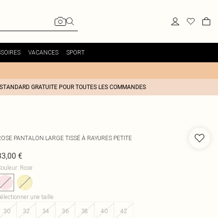
SOIRES
VACANCES
SPORT
 STANDARD GRATUITE POUR TOUTES LES COMMANDES
ROSE PANTALON LARGE TISSÉ À RAYURES PETITE
33,00 €
ouleur
:
Rose
électionner une taille
:
30
32
34
36
38
40
42