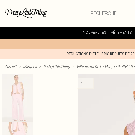
NOUVEAUTÉS
VÊTEMENTS
RÉDUCTIONS D'ÉTÉ : PRIX RÉDUITS DE 2
Accueil
>
Marques
>
PrettyLittleThing
>
Vêtements De La Marque PrettyLittl
PETITE