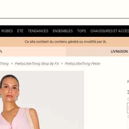
ROBES
ÉTÉ
TENDANCES
ENSEMBLES
TOPS
CHAUSSURES ET ACCES
Ce site contient du contenu généré ou modifié par IA.
0%
LIVRAISON
eThing
>
PrettyLittleThing Shop By Fit
>
PrettyLittleThing Petite
C
S