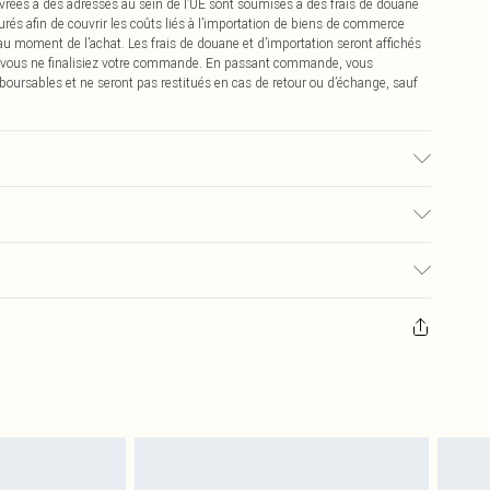
vrées à des adresses au sein de l’UE sont soumises à des frais de douane
urés afin de couvrir les coûts liés à l’importation de biens de commerce
 au moment de l’achat. Les frais de douane et d’importation seront affichés
 vous ne finalisiez votre commande. En passant commande, vous
boursables et ne seront pas restitués en cas de retour ou d’échange, sauf
isé, la couleur peut déteindre.
0
pter de la réception pour nous retourner un article.
€7.99
masques tendance, les cosmétiques, les bijoux pour piercings, les jouets
'opercule d'hygiène est endommagé ou endommagé.
€2.99
 non lavés et porter leurs étiquettes d'origine. Les chaussures doivent
a maison, y compris le linge de lit, les matelas, les surmatelas et les
d'origine non ouvert. Ceci n'affecte pas vos droits statutaires.
 de retour.