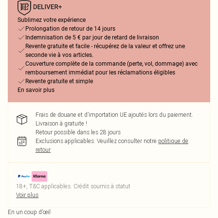
Sublimez votre expérience
Prolongation de retour de 14 jours
Indemnisation de 5 € par jour de retard de livraison
Revente gratuite et facile - récupérez de la valeur et offrez une
seconde vie à vos articles.
Couverture complète de la commande (perte, vol, dommage) avec
remboursement immédiat pour les réclamations éligibles
Revente gratuite et simple
En savoir plus
Frais de douane et d’importation UE ajoutés lors du paiement.
Livraison à gratuite !
Retour possible dans les 28 jours
Exclusions applicables.
Veuillez consulter notre
politique de
retour
18+, T&C applicables. Crédit soumis à statut
Voir plus
En un coup d’œil