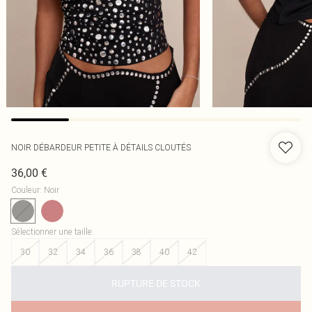
NOIR DÉBARDEUR PETITE À DÉTAILS CLOUTÉS
36,00 €
Couleur
:
Noir
Sélectionner une taille
:
30
32
34
36
38
40
42
RUPTURE DE STOCK