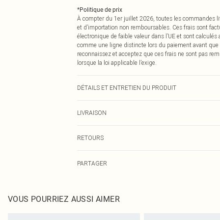
*
Politique de prix
À compter du 1er juillet 2026, toutes les commandes li
et d’importation non remboursables. Ces frais sont fact
électronique de faible valeur dans l’UE et sont calculés
comme une ligne distincte lors du paiement avant que
reconnaissez et acceptez que ces frais ne sont pas rem
lorsque la loi applicable l’exige.
DÉTAILS ET ENTRETIEN DU PRODUIT
65% Coton, 35% Polyester Veuillez noter : en raison du ti
LIVRAISON
Livraison standard France
RETOURS
Jusqu'à 7 jours ouvrables
Un problème survient ? Vous disposez de 21 jours à com
Livraison express France
PARTAGER
Veuillez noter que nous ne pouvons pas rembourser les 
Jusqu'à 2-3 jours ouvrables
pour adultes, les maillots de bain ou la lingerie si l
Livraison en Point Relais
Les chaussures et/ou vêtements doivent être non portés,
Jusqu'à 7 jours ouvrables
également être essayées en intérieur. Les articles pour l
VOUS POURRIEZ AUSSI AIMER
oreillers, doivent être inutilisés et dans leur emballage 
Cliquez
ici
pour consulter l'intégralité de notre politique