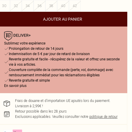
30
32
34
36
38
40
42
AJOUTER AU PANIER
Sublimez votre expérience
Prolongation de retour de 14 jours
Indemnisation de 5 € par jour de retard de livraison
Revente gratuite et facile - récupérez de la valeur et offrez une seconde
vie à vos articles.
Couverture complète de la commande (perte, vol, dommage) avec
remboursement immédiat pour les réclamations éligibles
Revente gratuite et simple
En savoir plus
Frais de douane et d’importation UE ajoutés lors du paiement.
Livraison à 2,99€ !
Retour possible dans les 28 jours
Exclusions applicables.
Veuillez consulter notre
politique de retour