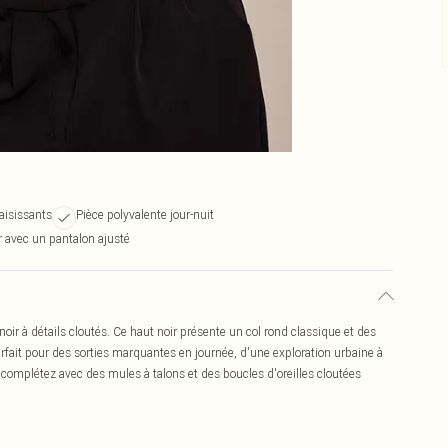
aisissants
Pièce polyvalente jour-nuit
r avec un pantalon ajusté
oir à détails cloutés. Ce haut noir présente un col rond classique et des
rfait pour des sorties marquantes en journée, d'une exploration urbaine à
 complétez avec des mules à talons et des boucles d'oreilles cloutées