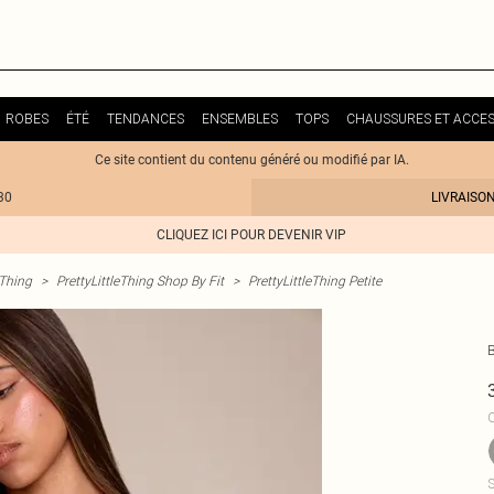
ROBES
ÉTÉ
TENDANCES
ENSEMBLES
TOPS
CHAUSSURES ET ACCES
Ce site contient du contenu généré ou modifié par IA.
30
LIVRAISO
CLIQUEZ ICI POUR DEVENIR VIP
eThing
>
PrettyLittleThing Shop By Fit
>
PrettyLittleThing Petite
C
S