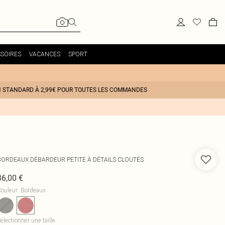
SOIRES
VACANCES
SPORT
N STANDARD À 2,99€ POUR TOUTES LES COMMANDES
BORDEAUX DÉBARDEUR PETITE À DÉTAILS CLOUTÉS
36,00 €
ouleur
:
Bordeaux
électionner une taille
: