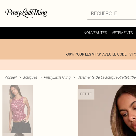
NOUVEAUTÉS
VÊTEMENTS
-30% POUR LES VIPS* AVEC LE CODE : VIP
Accueil
>
Marques
>
PrettyLittleThing
>
Vêtements De La Marque PrettyLittl
PETITE