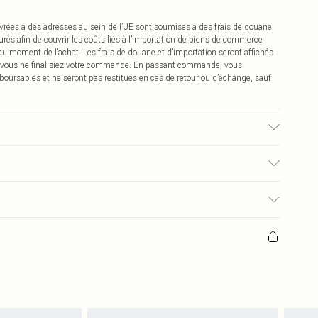
vrées à des adresses au sein de l’UE sont soumises à des frais de douane
urés afin de couvrir les coûts liés à l’importation de biens de commerce
 au moment de l’achat. Les frais de douane et d’importation seront affichés
 vous ne finalisiez votre commande. En passant commande, vous
boursables et ne seront pas restitués en cas de retour ou d’échange, sauf
ssu utilisé, la couleur peut déteindre.
€2.99
pter de la réception pour nous retourner un article.
€9.99
masques tendance, les cosmétiques, les bijoux pour piercings, les jouets
'opercule d'hygiène est endommagé ou endommagé.
€2.99
 non lavés et porter leurs étiquettes d'origine. Les chaussures doivent
a maison, y compris le linge de lit, les matelas, les surmatelas et les
d'origine non ouvert. Ceci n'affecte pas vos droits statutaires.
 de retour.