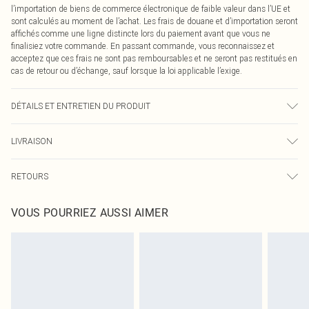
l’importation de biens de commerce électronique de faible valeur dans l’UE et
sont calculés au moment de l’achat. Les frais de douane et d’importation seront
affichés comme une ligne distincte lors du paiement avant que vous ne
finalisiez votre commande. En passant commande, vous reconnaissez et
acceptez que ces frais ne sont pas remboursables et ne seront pas restitués en
cas de retour ou d’échange, sauf lorsque la loi applicable l’exige.
DÉTAILS ET ENTRETIEN DU PRODUIT
40,0 % Polyester, 50,0 % Polychlorure de synthétiquee, 10,0 % Viscose Veuillez
LIVRAISON
noter : en raison du tissu utilisé, la couleur peut déteindre.
Livraison standard France
0
RETOURS
Jusqu'à 7 jours ouvrables
Un problème survient ? Vous disposez de 21 jours à compter de la réception
Livraison express France
€7.99
VOUS POURRIEZ AUSSI AIMER
pour nous retourner un article.
Jusqu'à 2-3 jours ouvrables
Veuillez noter que nous ne pouvons pas rembourser les masques tendance, les
Livraison en Point Relais
€2.99
cosmétiques, les bijoux pour piercings, les jouets pour adultes, les maillots de
Jusqu'à 7 jours ouvrables
bain ou la lingerie si l'opercule d'hygiène est endommagé ou endommagé.
Les chaussures et/ou vêtements doivent être non portés, non lavés et porter
leurs étiquettes d'origine. Les chaussures doivent également être essayées en
intérieur. Les articles pour la maison, y compris le linge de lit, les matelas, les