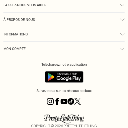
LAISSEZ-NOUS VOUS AIDER
Assistance
À PROPOS DE NOUS
Retours
À Notre Sujet
Guide Des Tailles
INFORMATIONS
PLT Réduction pour les étudiants
Livraison
Conditions Générales
Diversité
Royalty
MON COMPTE
Politique De Confidentialité
Klarna
Cookies
Informations Sur L’App PLT
Réduction étudiant - Student Beans
Téléchargez notre application
Historique
Suivez-nous sur les réseaux sociaux
COPYRIGHT ©
2026
PRETTYLITTLETHING