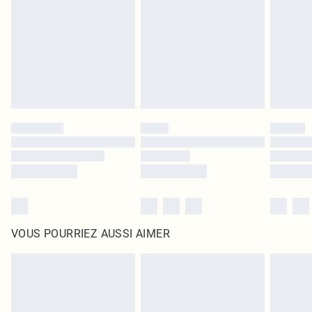
surmatelas et les oreillers, doivent être inutilisés et dans leur emballage
d'origine non ouvert. Ceci n'affecte pas vos droits statutaires.
Cliquez
ici
pour consulter l'intégralité de notre politique de retour.
VOUS POURRIEZ AUSSI AIMER