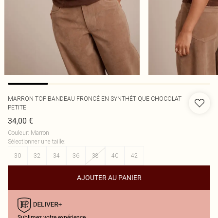
MARRON TOP BANDEAU FRONCÉ EN SYNTHÉTIQUE CHOCOLAT
PETITE
34,00 €
Couleur
:
Marron
Sélectionner une taille
:
30
32
34
36
38
40
42
AJOUTER AU PANIER
Sublimez votre expérience